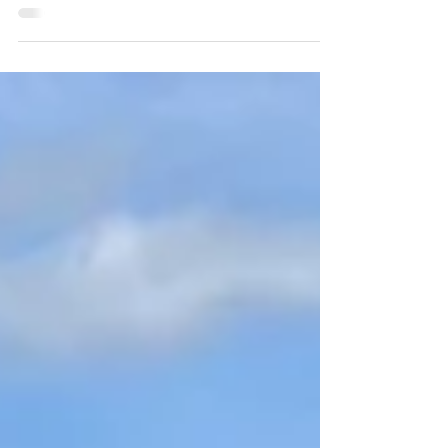
Infantil C Masculino 3 - 2 C.R.
Guindalera C