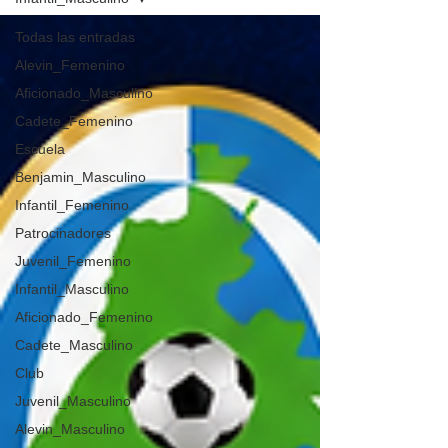
Todas las entradas
Alevin_Femenino
Aficionado_Masculino
Cadete_Femenino
Escuela
Benjamin_Masculino
Infantil_Femenino
Patrocinadores
Juvenil_Femenino
Infantil_Masculino
Aficionado_Femenino
Cadete_Masculino
Club
Juvenil_Masculino
Alevin_Masculino