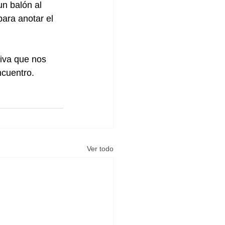
n balón al 
ara anotar el 
tiva que nos 
ncuentro.
Ver todo