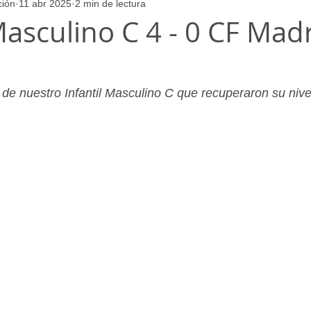
ción
11 abr 2025
2 min de lectura
ores
Juvenil_Femenino
Infantil_Masculino
Aficionado
Masculino C 4 - 0 CF Mad
Juvenil_Masculino
Alevin_Masculino
Psicología
 de nuestro Infantil Masculino C que recuperaron su nive