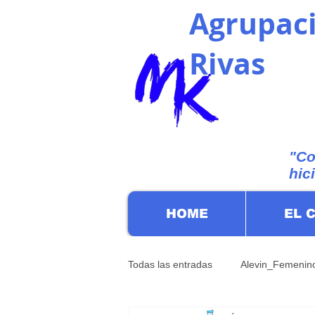
Agrupaci
Rivas
"Co
hic
HOME
EL 
Todas las entradas
Alevin_Femenin