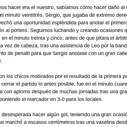
os hacer era el nuestro, sabíamos cómo hacer daño al ri
 el minuto veintitrés, Sergio, que jugaba de extremo der
ovechó una oportunidad espléndida para anotar el primero
ión al portero. Seguimos luchando y creando ocasiones 
en el minuto treinta y cinco, antes de que pitara el árbit
sta vez de cabeza, tras una asistencia de Leo por la ban
nto de penalti para que Sergio anotase con un gran cab
r.
on los chicos motivados por el resultado de la primera pa
cerrar el partido lo antes posible, fue en el minuto cuar
ía con aplomo después de muchas jornadas tras una gra
 poniendo el marcador en 3-0 para los locales.
 la desesperada hacer algún gol, teniendo una gran ocasi
se marchó a escasos centímetros tras una vaselina desd