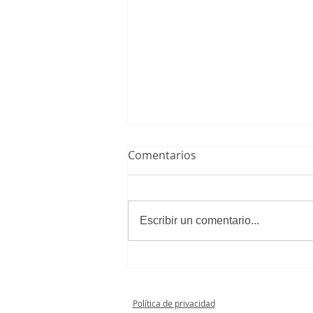
Comentarios
Escribir un comentario...
El Infantil A Masculino,
campeón de liga y nuevo
equipo de Primera Infantil
Política de privacidad