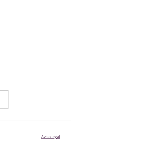
F. de Carabaña 1 - 6
ntil B Masculino
Aviso legal