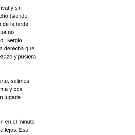
val y sin 
echo (siendo 
 de la tarde 
que no 
ro, Sergio 
da derecha que 
ezazo y pusiera 
rte, salimos 
enta y dos 
n jugada 
ón en el minuto 
e lejos. Eso 