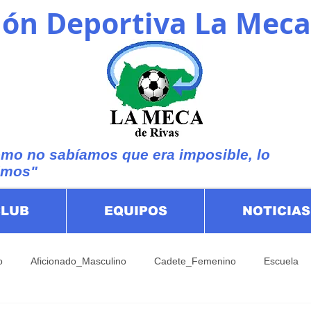
ón Deportiva La Meca
mo no sabíamos que era imposible, lo
imos"
CLUB
EQUIPOS
NOTICIAS
o
Aficionado_Masculino
Cadete_Femenino
Escuela