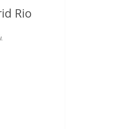
_Femenino
rid Rio
l.