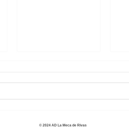
Infantil C Masculino 3 - 2
E.M.
C.R. Guindalera C
Infa
© 2024 AD La Meca de Rivas