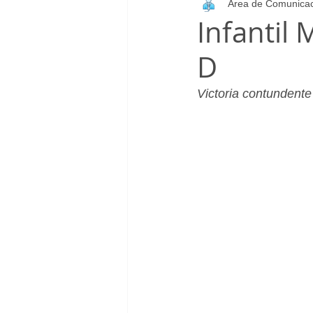
Área de Comunica
Infantil_Femenino
Patrocinad
Infantil 
D
Cadete_Masculino
Club
Victoria contundente