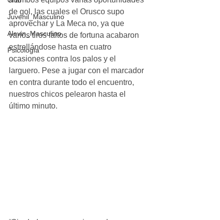
Club
de gol, las cuales el Orusco supo 
Juvenil_Masculino
aprovechar y La Meca no, ya que 
Alevin_Masculino
varios tiros faltos de fortuna acabaron 
estrellándose hasta en cuatro 
Psicología
ocasiones contra los palos y el 
larguero. Pese a jugar con el marcador 
en contra durante todo el encuentro, 
nuestros chicos pelearon hasta el 
último minuto.