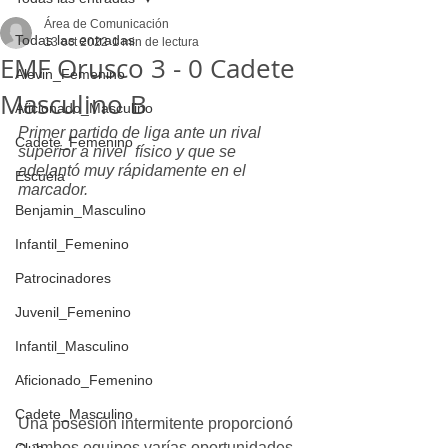
Área de Comunicación
Todas las entradas
13 oct 2022
1 min de lectura
EMF Orusco 3 - 0 Cadete
Alevin_Femenino
Masculino B
Aficionado_Masculino
Primer partido de liga ante un rival 
Cadete_Femenino
superior a nivel  físico y que se 
adelantó muy rápidamente en el 
Escuela
marcador.
Benjamin_Masculino
Infantil_Femenino
Patrocinadores
Juvenil_Femenino
Infantil_Masculino
Aficionado_Femenino
Cadete_Masculino
Una posesión intermitente proporcionó 
a ambos equipos varías oportunidades 