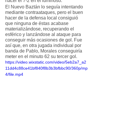
hacer el 7-2 en el luminoso.
El Nuevo Baztán lo seguía intentando 
mediante contraataques, pero el buen 
hacer de la defensa local consiguió 
que ninguna de éstas acabase 
materializándose, recuperando el 
esférico y lanzándose al ataque para 
conseguir más ocasiones de gol. Fue 
así que, en otra jugada individual por 
banda de Pablo, Morales conseguiría 
meter en el minuto 62 su tercer gol.
https://video.wixstatic.com/video/5eb2a7_a2
11dd4c88ce41bf840f8b3b3bfbbc90/360p/mp
4/file.mp4
El partido parecía que iba a morir con 
ese resultado, pero todavía faltaría la 
puntilla final que llegaría tras una 
presión alta en campo contrario de La 