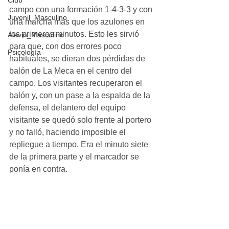
Club
campo con una formación 1-4-3-3 y con 
Juvenil_Masculino
una marcha más que los azulones en 
los primeros minutos. Esto les sirvió 
Alevin_Masculino
para que, con dos errores poco 
Psicología
habituales, se dieran dos pérdidas de 
balón de La Meca en el centro del 
campo. Los visitantes recuperaron el 
balón y, con un pase a la espalda de la 
defensa, el delantero del equipo 
visitante se quedó solo frente al portero 
y no falló, haciendo imposible el 
repliegue a tiempo. Era el minuto siete 
de la primera parte y el marcador se 
ponía en contra. 