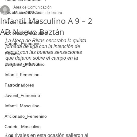
Área de Comunicación
Todas las entradas
16 nov 2022
4 min de lectura
Infantil Masculino A 9 – 2
Alevin_Femenino
AD Nuevo Baztán
Aficionado_Masculino
La Meca de Rivas encaraba la quinta 
Cadete_Femenino
jornada de liga con la intención de 
seguir con las buenas sensaciones 
Escuela
que dejaron sobre el campo en la 
jornada anterior.
Benjamin_Masculino
Infantil_Femenino
Patrocinadores
Juvenil_Femenino
Infantil_Masculino
Aficionado_Femenino
Cadete_Masculino
Los rivales en esta ocasión salieron al 