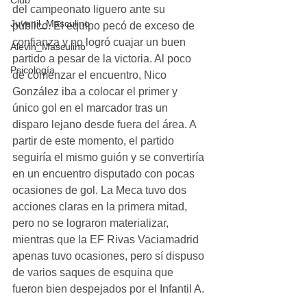
Club
del campeonato liguero ante su 
Juvenil_Masculino
público. El equipo pecó de exceso de 
confianza y no logró cuajar un buen 
Alevin_Masculino
partido a pesar de la victoria. Al poco 
Psicología
de comenzar el encuentro, Nico 
González iba a colocar el primer y 
único gol en el marcador tras un 
disparo lejano desde fuera del área. A 
partir de este momento, el partido 
seguiría el mismo guión y se convertiría 
en un encuentro disputado con pocas 
ocasiones de gol. La Meca tuvo dos 
acciones claras en la primera mitad, 
pero no se lograron materializar, 
mientras que la EF Rivas Vaciamadrid 
apenas tuvo ocasiones, pero sí dispuso 
de varios saques de esquina que 
fueron bien despejados por el Infantil A. 