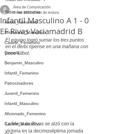
Área de Comunicación
Todas las entradas
7 mar 2022
2 min de lectura
Infantil Masculino A 1 - 0
Alevin_Femenino
EF Rivas Vaciamadrid B
Aficionado_Masculino
El equipo logró sumar los tres puntos 
Cadete_Femenino
en el derbi ripense en una mañana con 
Escuela
poco fútbol.
Benjamin_Masculino
Infantil_Femenino
Patrocinadores
Juvenil_Femenino
Infantil_Masculino
Aficionado_Femenino
La Meca de Rivas se alzó con la 
Cadete_Masculino
victoria en la decimoséptima jornada 