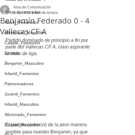
Área de Comunicación
Todas las entradas
1 dic 2021
1 min de lectura
Benjamín Federado 0 - 4
Alevin_Femenino
Vallecas CF A
Aficionado_Masculino
Partido dominado de principio a fin por 
Cadete_Femenino
parte del Vallecas CF A, claro aspirante 
Escuela
al título de liga.
Benjamin_Masculino
Infantil_Femenino
Patrocinadores
Juvenil_Femenino
Infantil_Masculino
Aficionado_Femenino
El partido comenzó de la peor manera 
Cadete_Masculino
posible para nuestro Benjamin, ya que 