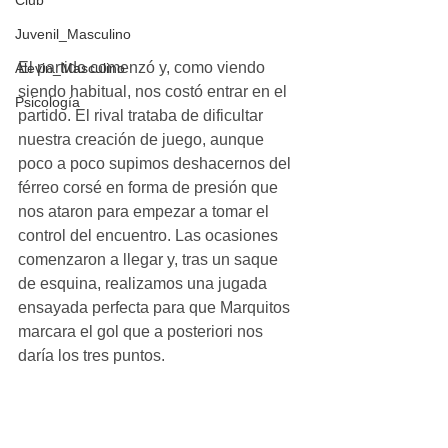
Club
Juvenil_Masculino
El partido comenzó y, como viendo 
Alevin_Masculino
siendo habitual, nos costó entrar en el 
Psicología
partido. El rival trataba de dificultar 
nuestra creación de juego, aunque 
poco a poco supimos deshacernos del 
férreo corsé en forma de presión que 
nos ataron para empezar a tomar el 
control del encuentro. Las ocasiones 
comenzaron a llegar y, tras un saque 
de esquina, realizamos una jugada 
ensayada perfecta para que Marquitos 
marcara el gol que a posteriori nos 
daría los tres puntos.