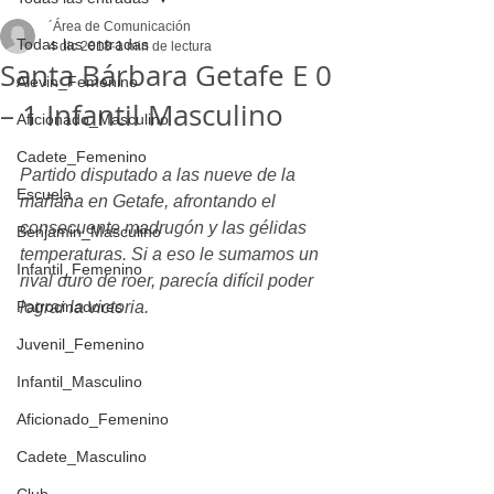
´Área de Comunicación
Todas las entradas
4 dic 2018
1 min de lectura
Santa Bárbara Getafe E 0
Alevin_Femenino
– 1 Infantil Masculino
Aficionado_Masculino
Cadete_Femenino
Partido disputado a las nueve de la 
Escuela
mañana en Getafe, afrontando el 
consecuente madrugón y las gélidas 
Benjamin_Masculino
temperaturas. Si a eso le sumamos un 
Infantil_Femenino
rival duro de roer, parecía difícil poder 
Patrocinadores
lograr la victoria.
Juvenil_Femenino
Infantil_Masculino
Aficionado_Femenino
Cadete_Masculino