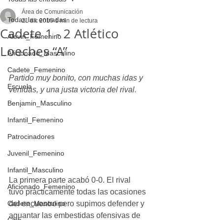
Área de Comunicación
Todas las entradas
21 dic 2016
1 min de lectura
Cadete 1 - 2 Atlético
Alevin_Femenino
Loeches “A”
Aficionado_Masculino
Cadete_Femenino
Partido muy bonito, con muchas idas y 
Escuela
venidas, y una justa victoria del rival.
Benjamin_Masculino
Infantil_Femenino
Patrocinadores
Juvenil_Femenino
Infantil_Masculino
La primera parte acabó 0-0. El rival 
Aficionado_Femenino
tuvo prácticamente todas las ocasiones 
del encuentro pero supimos defender y 
Cadete_Masculino
aguantar las embestidas ofensivas de 