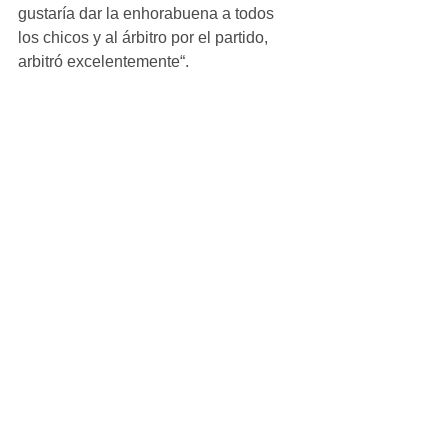
gustaría dar la enhorabuena a todos 
los chicos y al árbitro por el partido, 
arbitró excelentemente“.
#Crónicas
Cadete_Masculino
Ver todo
Entradas recientes