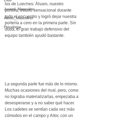
Club
los de Loeches: Álvaro, nuestro 
Juvenil_Masculino
portero, estuvo sensacional durante 
todo el encuentro y logró dejar nuestra 
Alevin_Masculino
portería a cero en la primera parte. Sin 
Psicología
duda, el gran trabajo defensivo del 
equipo también ayudó bastante.
La segunda parte fue más de lo mismo. 
Muchas ocasiones del rival, pero, como 
no lograba materializarlas, empezaba a 
desesperarse y a no saber qué hacer. 
Los cadetes se sentían cada vez más 
cómodos en el campo y Aitor, con un 