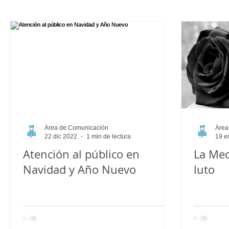
Juvenil_Femenino
Infantil_Masculino
Aficionado_Fe
Área de Comunicación
Área
22 dic 2022
1 min de lectura
19 e
Atención al público en
La Mec
Navidad y Año Nuevo
luto