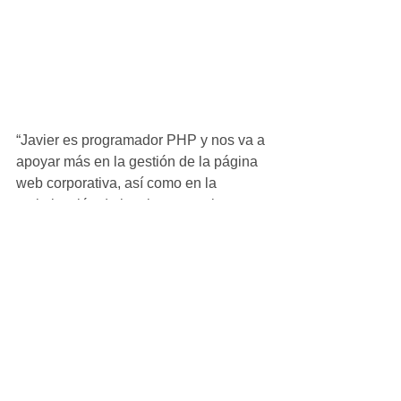
“Javier es programador PHP y nos va a 
apoyar más en la gestión de la página 
web corporativa, así como en la 
optimización de la misma, con lo que 
espero que ganemos en visibilidad y 
optimización”, comenta González. 
“Estoy muy contento de que Javier siga 
vinculado con nosotros una temporada 
más y que haya aumentado su 
implicación, además de que su puesto 
de trabajo actual le permita volver a 
entrenar un equipo este año”, finaliza.