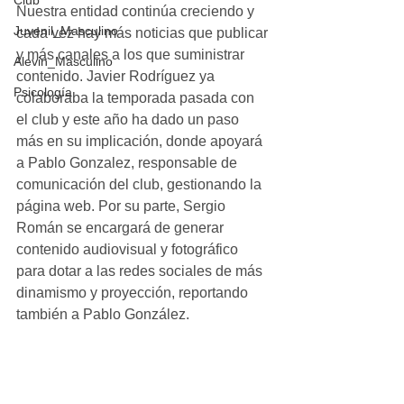
Club
Nuestra entidad continúa creciendo y 
Juvenil_Masculino
cada vez hay más noticias que publicar 
y más canales a los que suministrar 
Alevin_Masculino
contenido. Javier Rodríguez ya 
Psicología
colaboraba la temporada pasada con 
el club y este año ha dado un paso 
más en su implicación, donde apoyará 
a Pablo Gonzalez, responsable de 
comunicación del club, gestionando la 
página web. Por su parte, Sergio 
Román se encargará de generar 
contenido audiovisual y fotográfico 
para dotar a las redes sociales de más 
dinamismo y proyección, reportando 
también a Pablo González.