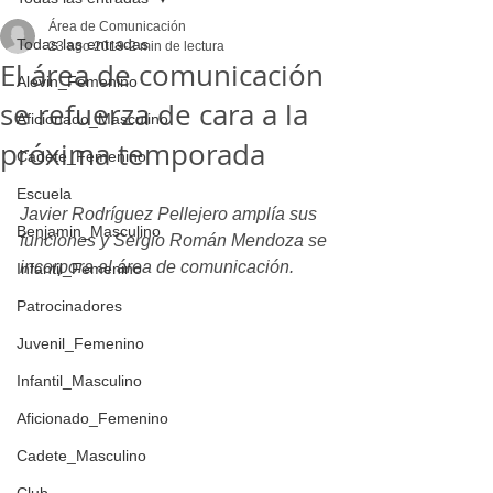
Área de Comunicación
Todas las entradas
23 ago 2019
2 min de lectura
El área de comunicación
Alevin_Femenino
se refuerza de cara a la
Aficionado_Masculino
próxima temporada
Cadete_Femenino
Escuela
Javier Rodríguez Pellejero amplía sus 
Benjamin_Masculino
funciones y Sergio Román Mendoza se 
incorpora al área de comunicación.
Infantil_Femenino
Patrocinadores
Juvenil_Femenino
Infantil_Masculino
Aficionado_Femenino
Cadete_Masculino