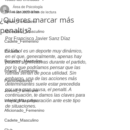
Área de Psicología
Todas las entradas
4 abr 2023
3 min de lectura
¿Quieres marcar más
Alevin_Femenino
penaltis?
Aficionado_Masculino
Por Francisco Javier Sanz Díaz
Cadete_Femenino
El fútbol es un deporte muy dinámico, 
Escuela
en el que, generalmente, apenas hay 
Benjamin_Masculino
pausas significativas durante el partido, 
por lo que podríamos pensar que las 
Infantil_Femenino
rutinas serían de poca utilidad. Sin 
embargo, una de las acciones más 
Patrocinadores
determinantes suele estar precedida 
por una gran pausa, el penalti. A 
Juvenil_Femenino
continuación, te damos las claves para 
Infantil_Masculino
mejorar tu preparación ante este tipo 
de situaciones.
Aficionado_Femenino
Cadete_Masculino