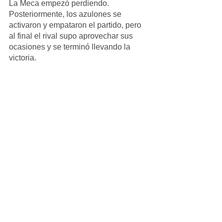
La Meca empezó perdiendo. 
Posteriormente, los azulones se 
activaron y empataron el partido, pero 
al final el rival supo aprovechar sus 
ocasiones y se terminó llevando la 
victoria.
Colegio Santa Mónica 16 9 - 0 
Prebenjamín 2016 B
El partido empezó con tres goles en 
contra muy tempraneros, los cuales 
descentraron a los chicos. A partir de 
ahí el partido tuvo sólo un color, así que 
hace falta mejorar en varios aspectos.
Escuela