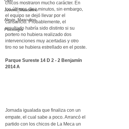
Club
chicos mostraron mucho carácter. En 
los últimos diez minutos, sin embargo, 
Juvenil_Masculino
el equipo se dejó llevar por el 
Alevin_Masculino
cansancio. Probablemente, el 
resultado habría sido distinto si su 
Psicología
portero no hubiera realizado dos 
intervenciones muy acertadas y otro 
tiro no se hubiera estrellado en el poste.
Parque Sureste 14 D 2 - 2 Benjamín 
2014 A
Jornada igualada que finaliza con un 
empate, el cual sabe a poco. Arrancó el 
partido con los chicos de La Meca un 