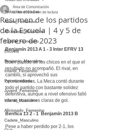
Área de Comunicación
Todas las entradas
10 feb 2023
2 min de lectura
Resumen de los partidos
Alevin_Femenino
de la Escuela | 4 y 5 de
Aficionado_Masculino
febrero de 2023
Cadete_Femenino
Benjamín 2013 A 1 - 3 Inter EFRV 13
Escuela
Benjamin_Masculino
Buen partido de los chicos en el que el 
resultado no acompañó. El rival, en 
Infantil_Femenino
cambio, sí aprovechó sus 
Patrocinadores
oportunidades. La Meca contó durante 
todo el partido con bastante solidez 
Juvenil_Femenino
defensiva, aunque a nivel ofensivo falló 
claras ocasiones claras de gol.
Infantil_Masculino
Aficionado_Femenino
Benfica 13 2 - 1  Benjamín 2013 B
Cadete_Masculino
Pese a haber perdido por 2-1, los 