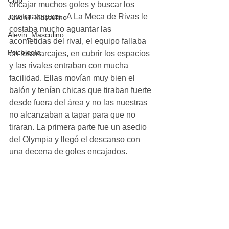
Club
encajar muchos goles y buscar los 
contraataques.  A La Meca de Rivas le 
Juvenil_Masculino
costaba mucho aguantar las 
Alevin_Masculino
acometidas del rival, el equipo fallaba 
Psicología
en los marcajes, en cubrir los espacios 
y las rivales entraban con mucha 
facilidad. Ellas movían muy bien el 
balón y tenían chicas que tiraban fuerte 
desde fuera del área y no las nuestras 
no alcanzaban a tapar para que no 
tiraran. La primera parte fue un asedio 
del Olympia y llegó el descanso con 
una decena de goles encajados. 