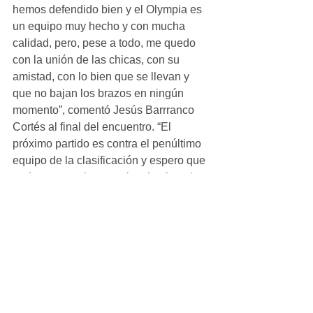
hemos defendido bien y el Olympia es 
un equipo muy hecho y con mucha 
calidad, pero, pese a todo, me quedo 
con la unión de las chicas, con su 
amistad, con lo bien que se llevan y 
que no bajan los brazos en ningún 
momento”, comentó Jesús Barrranco 
Cortés al final del encuentro. “El 
próximo partido es contra el penúltimo 
equipo de la clasificación y espero que 
podamos regalar una victoria al equipo, 
a los padres y al club”, añadió.
Alevin_Femenino
Ver todo
Entradas recientes