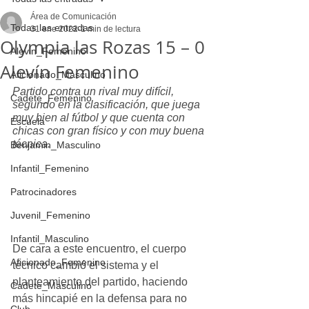
Área de Comunicación
Todas las entradas
31 ene 2022
1 min de lectura
Olympia las Rozas 15 – 0
Alevin_Femenino
Alevín Femenino
Aficionado_Masculino
Partido contra un rival muy difícil, 
Cadete_Femenino
segundo en la clasificación, que juega 
muy bien al fútbol y que cuenta con 
Escuela
chicas con gran físico y con muy buena 
técnica.
Benjamin_Masculino
Infantil_Femenino
Patrocinadores
Juvenil_Femenino
Infantil_Masculino
De cara a este encuentro, el cuerpo 
Aficionado_Femenino
técnico cambió el sistema y el 
planteamiento del partido, haciendo 
Cadete_Masculino
más hincapié en la defensa para no 