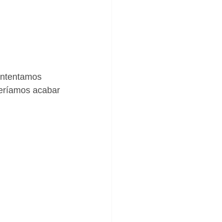
intentamos 
ueríamos acabar 