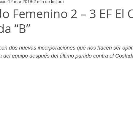
ción
12 mar 2019
2 min de lectura
ores
Juvenil_Femenino
Infantil_Masculino
Aficionado
do Femenino 2 – 3 EF El 
da “B”
Juvenil_Masculino
Alevin_Masculino
Psicología
con dos nuevas incorporaciones que nos hacen ser optim
a del equipo después del último partido contra el Coslad