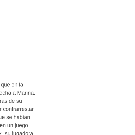
que en la 
recha a Marina, 
ras de su 
 contrarrestar 
ue se habían 
 en un juego 
7, su jugadora 