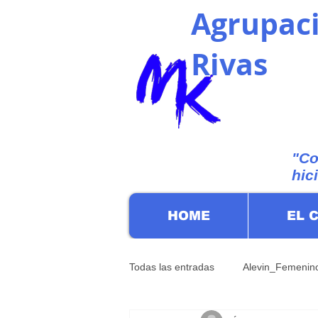
Agrupaci
Rivas
"Co
hic
HOME
EL 
Todas las entradas
Alevin_Femenin