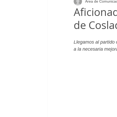
Área de Comunica
Infantil_Femenino
Patrocinad
Aficiona
de Cosla
Cadete_Masculino
Club
Llegamos al partido 
a la necesaria mejor