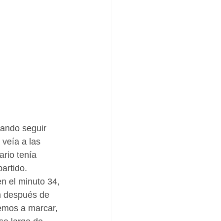
tando seguir 
veía a las 
rio tenía 
artido. 
n el minuto 34, 
n después de 
emos a marcar, 