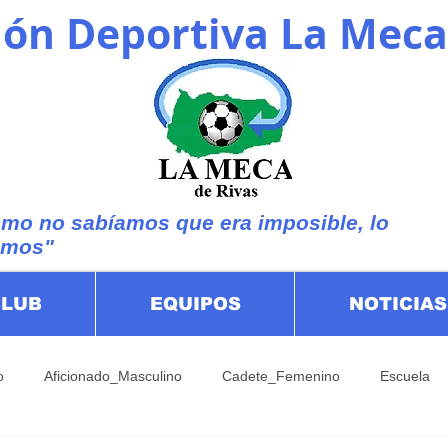
ón Deportiva La Meca
mo no sabíamos que era imposible, lo
imos"
CLUB
EQUIPOS
NOTICIAS
o
Aficionado_Masculino
Cadete_Femenino
Escuela