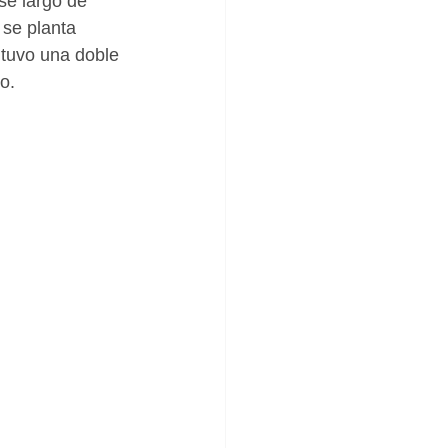
se largo de 
 se planta 
 tuvo una doble 
o.