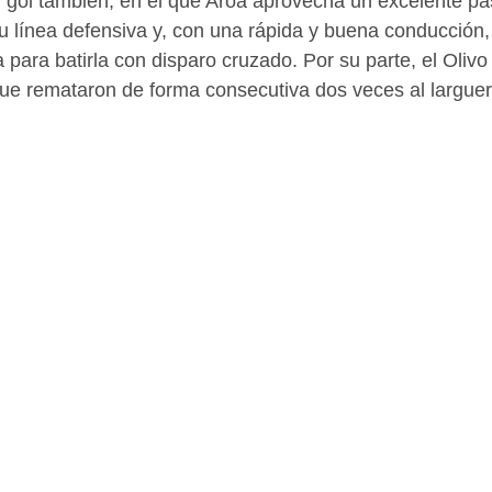
 gol también, en el que Aroa aprovecha un excelente pa
u línea defensiva y, con una rápida y buena conducción,
 para batirla con disparo cruzado. Por su parte, el Olivo
que remataron de forma consecutiva dos veces al larguer