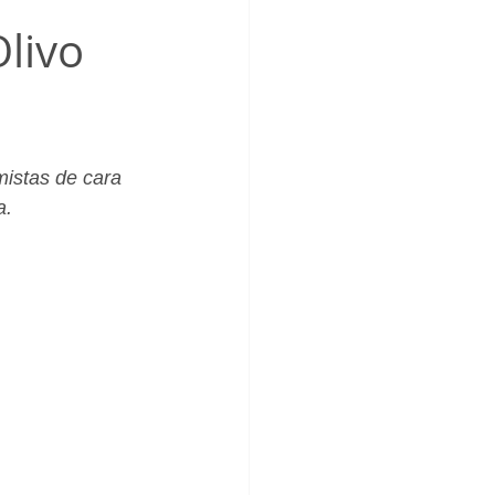
_Femenino
Olivo
istas de cara 
a.