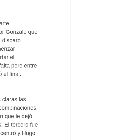
rte. 
or Gonzalo que 
n disparo 
menzar 
tar el 
falta pero entre 
el final.
 claras las 
 combinaciones 
n que le dejó 
. El tercero fue 
 centró y Hugo 