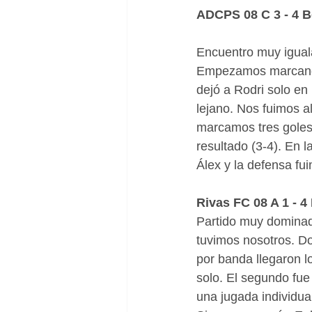
ADCPS 08 C 3 - 4 
Encuentro muy iguala
Empezamos marcando 
dejó a Rodri solo en 
lejano. Nos fuimos a
marcamos tres goles r
resultado (3-4). En l
Álex y la defensa fui
Rivas FC 08 A 1 - 
Partido muy dominado
tuvimos nosotros. D
por banda llegaron l
solo. El segundo fue 
una jugada individua