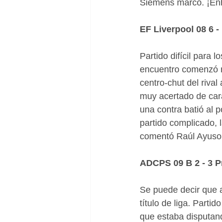
Siemens marcó. ¡Enh
EF Liverpool 08 6 
Partido difícil para 
encuentro comenzó mu
centro-chut del rival
muy acertado de cara
una contra batió al 
partido complicado, l
comentó Raúl Ayuso a
ADCPS 09 B 2 - 3 P
Se puede decir que a
título de liga. Parti
que estaba disputand