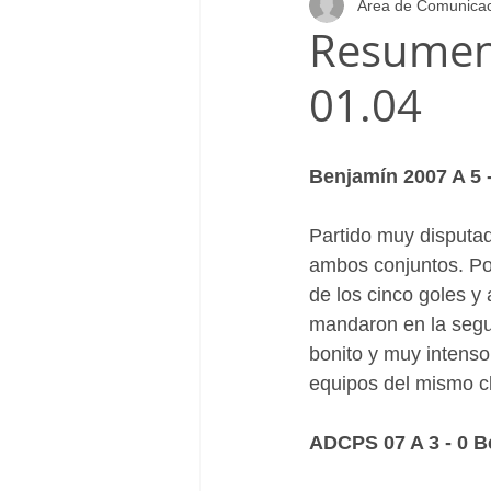
Área de Comunica
Infantil_Femenino
Patrocinad
Resumen 
01.04
Cadete_Masculino
Club
Benjamín 2007 A 5 
Partido muy disputad
ambos conjuntos. Por
de los cinco goles y 
mandaron en la segun
bonito y muy intens
equipos del mismo c
ADCPS 07 A 3 - 0 B