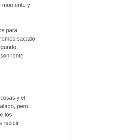
o momento y 
os para 
o hemos sacado 
egundo, 
sonriente 
 cosas y el 
alado, pero 
e los 
 recibir 