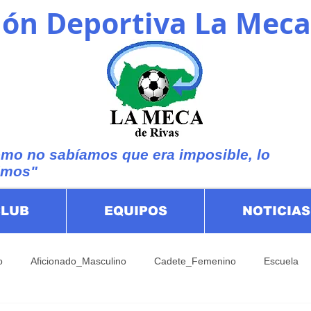
ón Deportiva La Meca
mo no sabíamos que era imposible, lo
imos"
CLUB
EQUIPOS
NOTICIAS
o
Aficionado_Masculino
Cadete_Femenino
Escuela