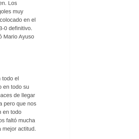
en. Los 
 goles muy 
 colocado en el 
-0 definitivo.
ó Mario Ayuso 
 todo el 
o en todo su 
aces de llegar 
a pero que nos 
n en todo 
os faltó mucha 
 mejor actitud.