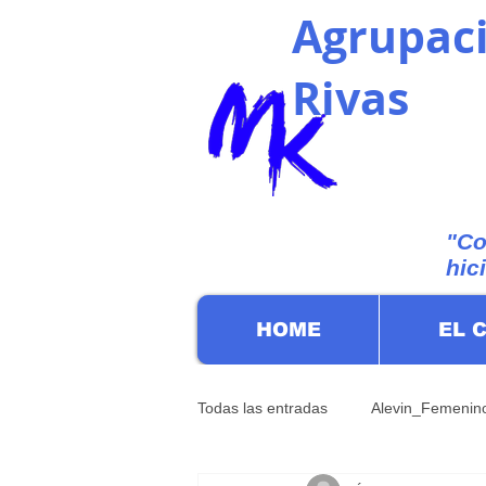
Agrupaci
Rivas
"Co
hic
HOME
EL 
Todas las entradas
Alevin_Femenin