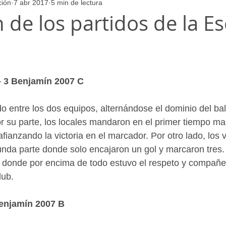
ción
7 abr 2017
5 min de lectura
ores
Juvenil_Femenino
Infantil_Masculino
Aficionado
de los partidos de la Es
Juvenil_Masculino
Alevin_Masculino
Psicología
- 3 Benjamín 2007 C
o entre los dos equipos, alternándose el dominio del bal
 su parte, los locales mandaron en el primer tiempo ma
afianzando la victoria en el marcador. Por otro lado, los v
da parte donde solo encajaron un gol y marcaron tres. 
o donde por encima de todo estuvo el respeto y compañe
lub.
enjamín 2007 B