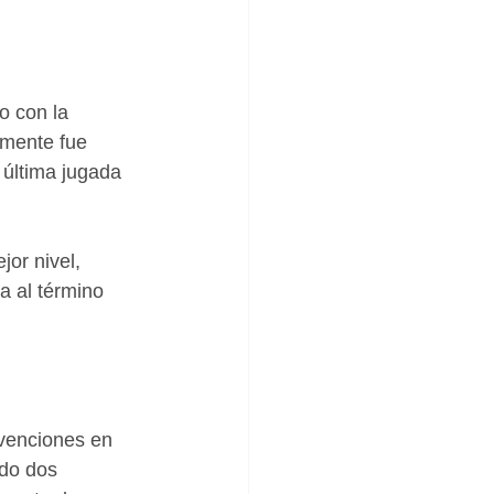
o con la 
amente fue 
 última jugada 
or nivel, 
a al término 
rvenciones en 
do dos 