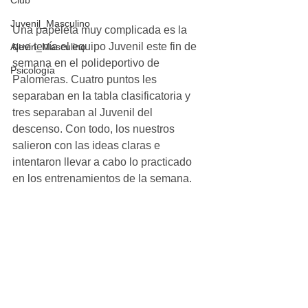
Club
Juvenil_Masculino
Una papeleta muy complicada es la 
que tenía el equipo Juvenil este fin de 
Alevin_Masculino
semana en el polideportivo de 
Psicología
Palomeras. Cuatro puntos les 
separaban en la tabla clasificatoria y 
tres separaban al Juvenil del 
descenso. Con todo, los nuestros 
salieron con las ideas claras e 
intentaron llevar a cabo lo practicado 
en los entrenamientos de la semana.