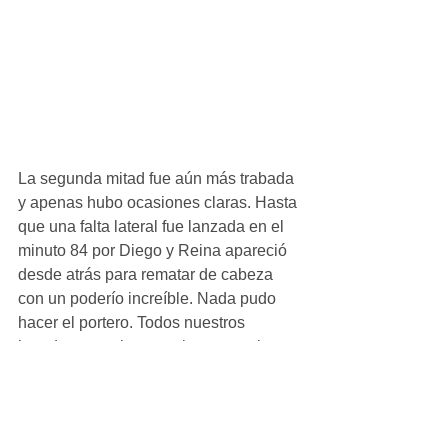
La segunda mitad fue aún más trabada 
y apenas hubo ocasiones claras. Hasta 
que una falta lateral fue lanzada en el 
minuto 84 por Diego y Reina apareció 
desde atrás para rematar de cabeza 
con un poderío increíble. Nada pudo 
hacer el portero. Todos nuestros 
jugadores corrieron a abrazarse al 
córner. Posteriormente, una buena 
defensa de nuestros chicos sirvió para 
mantener la ventaja en el marcador.