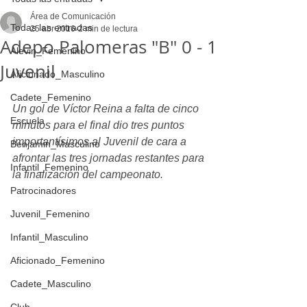
Área de Comunicación
Todas las entradas
25 abr 2016
2 min de lectura
Adepo Palomeras "B" 0 - 1
Alevin_Femenino
Juvenil
Aficionado_Masculino
Cadete_Femenino
Un gol de Víctor Reina a falta de cinco 
Escuela
minutos para el final dio tres puntos 
importantísimos al Juvenil de cara a 
Benjamin_Masculino
afrontar las tres jornadas restantes para 
Infantil_Femenino
la finalización del campeonato.
Patrocinadores
Juvenil_Femenino
Infantil_Masculino
Aficionado_Femenino
Cadete_Masculino