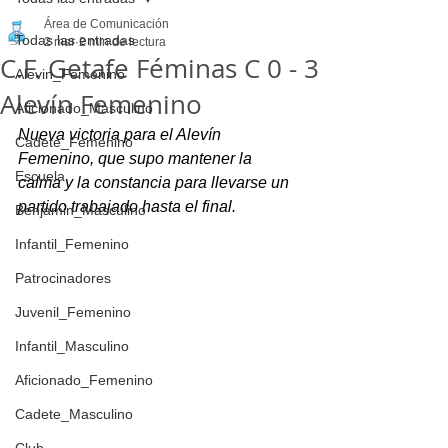
Área de Comunicación
Todas las entradas
2 mar
2 min de lectura
C.F. Getafe Féminas C 0 - 3
Alevin_Femenino
Alevín Femenino
Aficionado_Masculino
Nueva victoria para el Alevín 
Cadete_Femenino
Femenino, que supo mantener la 
Escuela
calma y la constancia para llevarse un 
partido trabajado hasta el final.
Benjamin_Masculino
Infantil_Femenino
Patrocinadores
Juvenil_Femenino
Infantil_Masculino
Aficionado_Femenino
Cadete_Masculino