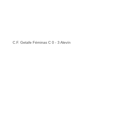
C.F. Getafe Féminas C 0 - 3 Alevín 
Femenino
“Estoy muy orgullosa de cómo han 
sabido tener paciencia y confiar en su 
juego; cuando el equipo trabaja unido y 
no deja de insistir, el esfuerzo siempre 
termina teniendo recompensa” analizó 
Belén tras el encuentro.
Alevin_Femenino