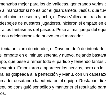
menzaba mejor para los de Vallecas, generando varias 
 al marcador si no es por el guardameta, Jesús, que tu
En el minuto sesenta y ocho, el Rayo Vallecano, tras la p
despejes de nuestros jugadores, hicieron el empate en 
 a los fantasmas del pasado. Pese al mal juego del equi
e nos adelantarnos de nuevo en el marcador. 
tenia un claro dominador, el Rayo no dejó de intentarlo 
el empate en el minuto setenta y nuevo, dejando bastan
po, que pese a remar todo el partido y teniendo tantas b
ncuentro. Empezaron a aparecer los nervios, pero en la s
teral es golpeada a la perfección y Manu, con un cabezaz
arcador desatando la euforia en el equipo. Restaban die
 equipo consiguió ser sólido y mantener el resultado par
mos.