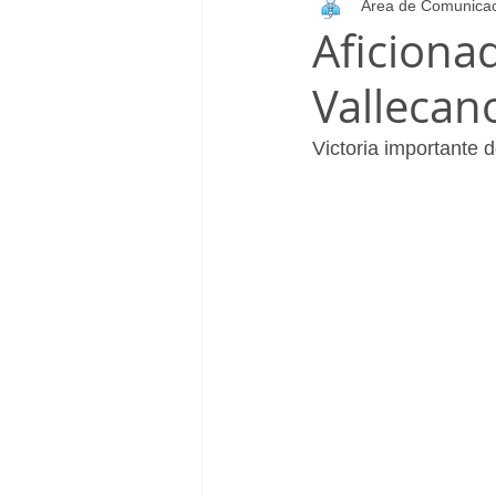
Área de Comunica
Infantil_Femenino
Patrocinad
Aficiona
Vallecan
Cadete_Masculino
Club
Victoria importante d