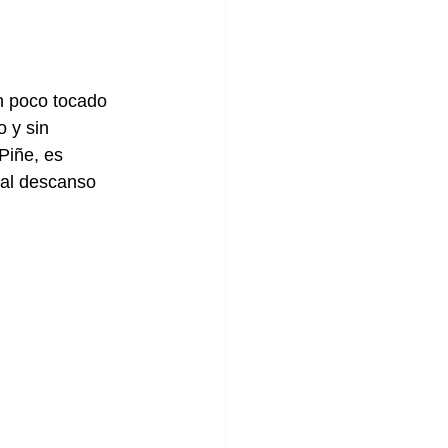
n poco tocado 
 y sin 
Piñe, es 
 al descanso 