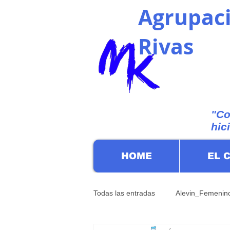
Agrupaci
Rivas
"Co
hic
HOME
EL 
Todas las entradas
Alevin_Femenin