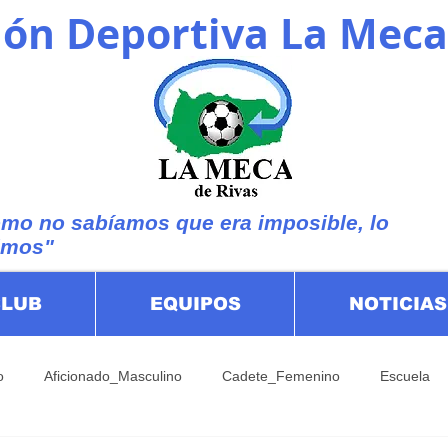
ón Deportiva La Meca
mo no sabíamos que era imposible, lo
imos"
CLUB
EQUIPOS
NOTICIAS
o
Aficionado_Masculino
Cadete_Femenino
Escuela