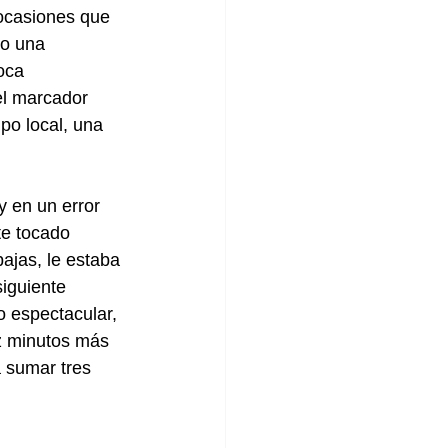
ocasiones que 
vo una 
oca 
el marcador 
po local, una 
y en un error 
te tocado 
ajas, le estaba 
iguiente 
o espectacular, 
z minutos más 
a sumar tres 