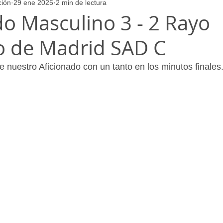
ción
29 ene 2025
2 min de lectura
ores
Juvenil_Femenino
Infantil_Masculino
Aficionado
do Masculino 3 - 2 Rayo
o de Madrid SAD C
Juvenil_Masculino
Alevin_Masculino
Psicología
e nuestro Aficionado con un tanto en los minutos finales