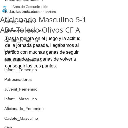
Área de Comunicación
Todas las entradas
4 nov 2024
1 min de lectura
Aficionado Masculino 5-1
Alevin_Femenino
ADA Toledo Olivos CF A
Aficionado_Masculino
Tras la mejora en el juego y la actitud 
Cadete_Femenino
de la jornada pasada, llegábamos al 
Escuela
partido con muchas ganas de seguir 
mejorando y con ganas de volver a 
Benjamin_Masculino
conseguir los tres puntos.
Infantil_Femenino
Patrocinadores
Juvenil_Femenino
Infantil_Masculino
Aficionado_Femenino
Cadete_Masculino