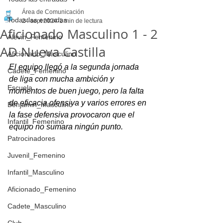
Área de Comunicación
Todas las entradas
24 sept 2024
1 min de lectura
Aficionado Masculino 1 - 2
Alevin_Femenino
AD Nueva Castilla
Aficionado_Masculino
El equipo llegó a la segunda jornada 
Cadete_Femenino
de liga con mucha ambición y 
Escuela
momentos de buen juego, pero la falta 
de eficacia ofensiva y varios errores en 
Benjamin_Masculino
la fase defensiva provocaron que el 
Infantil_Femenino
equipo no sumara ningún punto.
Patrocinadores
Juvenil_Femenino
Infantil_Masculino
Aficionado_Femenino
Cadete_Masculino