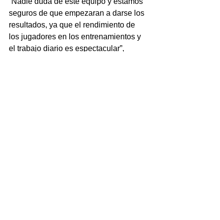
“Nadie duda de este equipo y estamos 
seguros de que empezaran a darse los 
resultados, ya que el rendimiento de 
los jugadores en los entrenamientos y 
el trabajo diario es espectacular”, 
explicó el nuevo entrenador Manuel 
Izquierdo Enríquez.
Ver todo
Entradas recientes