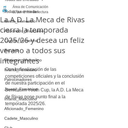
Área de Comunicación
Todas las entradas
22 jun
2 min de lectura
La A.D. La Meca de Rivas
Alevin_Femenino
cierra la temporada
Aficionado_Masculino
2025/26 y desea un feliz
Cadete_Femenino
verano a todos sus
Escuela
integrantes
Benjamin_Masculino
Con la finalización de las 
Infantil_Femenino
competiciones oficiales y la conclusión 
Patrocinadores
de nuestra participación en el 
Juvenil_Femenino
Benicasim Youth Cup, la A.D. La Meca 
de Rivas pone punto final a la 
Infantil_Masculino
temporada 2025/26.
Aficionado_Femenino
Cadete_Masculino