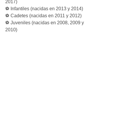
2017)
⚽ Infantiles (nacidas en 2013 y 2014)
⚽ Cadetes (nacidas en 2011 y 2012)
⚽ Juveniles (nacidas en 2008, 2009 y 
2010)
Todas aquellas personas 
interesadas en formar parte de la 
A.D. La Meca de Rivas pueden 
ponerse en contacto con nosotros 
para recibir información de cara al 
inicio de la próxima temporada.
Gracias por hacerlo 
posible
Una temporada más hemos 
demostrado que la A.D. La Meca de 