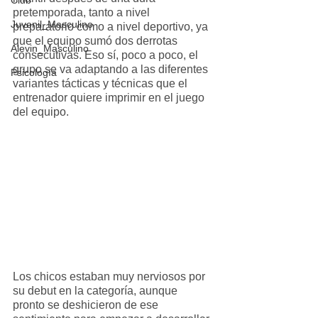
Club
pretemporada, tanto a nivel 
Juvenil_Masculino
preparatorio como a nivel deportivo, ya 
que el equipo sumó dos derrotas 
Alevin_Masculino
consecutivas. Eso sí, poco a poco, el 
grupo se va adaptando a las diferentes 
Psicología
variantes tácticas y técnicas que el 
entrenador quiere imprimir en el juego 
del equipo.
Los chicos estaban muy nerviosos por 
su debut en la categoría, aunque 
pronto se deshicieron de ese 