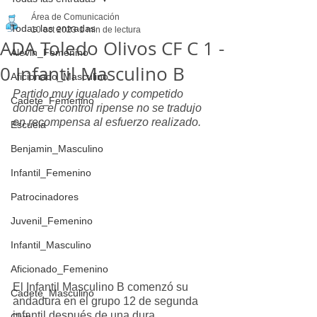
Área de Comunicación
Todas las entradas
10 oct 2023
1 min de lectura
ADA Toledo Olivos CF C 1 -
Alevin_Femenino
0 Infantil Masculino B
Aficionado_Masculino
Partido muy igualado y competido 
Cadete_Femenino
donde el control ripense no se tradujo 
en recompensa al esfuerzo realizado.
Escuela
Benjamin_Masculino
Infantil_Femenino
Patrocinadores
Juvenil_Femenino
Infantil_Masculino
Aficionado_Femenino
El Infantil Masculino B comenzó su 
Cadete_Masculino
andadura en el grupo 12 de segunda 
infantil después de una dura 