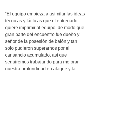
“El equipo empieza a asimilar las ideas 
técnicas y tácticas que el entrenador 
quiere imprimir al equipo, de modo que 
gran parte del encuentro fue dueño y 
señor de la posesión de balón y tan 
solo pudieron superarnos por el 
cansancio acumulado, así que 
seguiremos trabajando para mejorar 
nuestra profundidad en ataque y la 
finalización en los metros finales”, 
reflexionó Sergio Santander tras el 
encuentro.
Infantil_Masculino