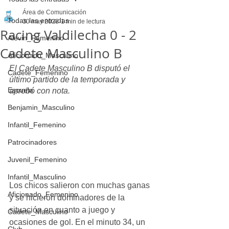
Área de Comunicación
Todas las entradas
30 may 2023
1 min de lectura
Racing Valdilecha 0 - 2
Alevin_Femenino
Cadete Masculino B
Aficionado_Masculino
El Cadete Masculino B disputó el 
Cadete_Femenino
último partido de la temporada y 
Escuela
aprobó con nota.
Benjamin_Masculino
Infantil_Femenino
Patrocinadores
Juvenil_Femenino
Infantil_Masculino
Los chicos salieron con muchas ganas 
Aficionado_Femenino
y se hicieron dominadores de la 
situación en cuanto a juego y 
Cadete_Masculino
ocasiones de gol. En el minuto 34, un 