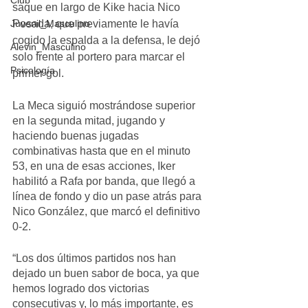
Club
saque en largo de Kike hacia Nico 
Juvenil_Masculino
Posada, que previamente le havía 
cogido la espalda a la defensa, le dejó 
Alevin_Masculino
solo frente al portero para marcar el 
Psicología
primer gol.
La Meca siguió mostrándose superior 
en la segunda mitad, jugando y 
haciendo buenas jugadas 
combinativas hasta que en el minuto 
53, en una de esas acciones, Iker 
habilitó a Rafa por banda, que llegó a 
línea de fondo y dio un pase atrás para 
Nico González, que marcó el definitivo 
0-2. 
“Los dos últimos partidos nos han 
dejado un buen sabor de boca, ya que 
hemos logrado dos victorias 
consecutivas y, lo más importante, es 