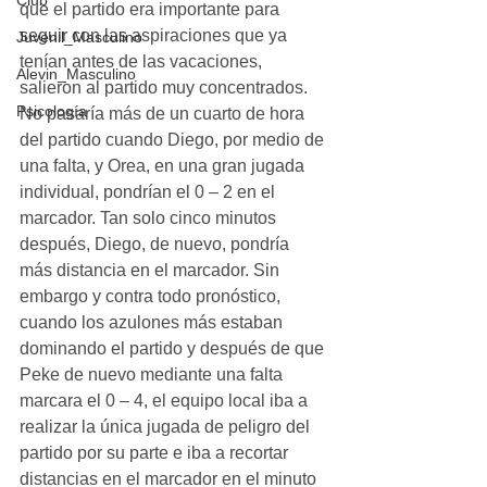
Club
que el partido era importante para 
seguir con las aspiraciones que ya 
Juvenil_Masculino
tenían antes de las vacaciones, 
Alevin_Masculino
salieron al partido muy concentrados. 
Psicología
No pasaría más de un cuarto de hora 
del partido cuando Diego, por medio de 
una falta, y Orea, en una gran jugada 
individual, pondrían el 0 – 2 en el 
marcador. Tan solo cinco minutos 
después, Diego, de nuevo, pondría 
más distancia en el marcador. Sin 
embargo y contra todo pronóstico, 
cuando los azulones más estaban 
dominando el partido y después de que 
Peke de nuevo mediante una falta 
marcara el 0 – 4, el equipo local iba a 
realizar la única jugada de peligro del 
partido por su parte e iba a recortar 
distancias en el marcador en el minuto 