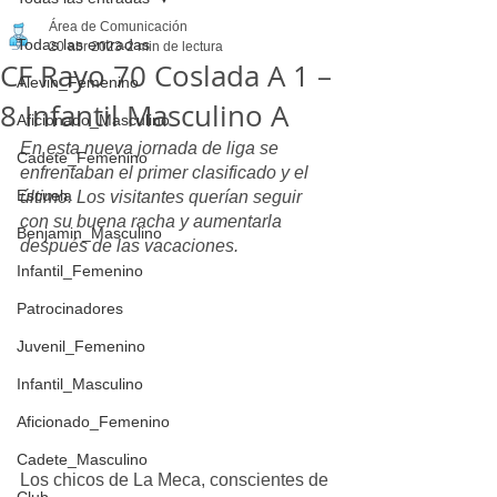
Área de Comunicación
Todas las entradas
20 abr 2023
2 min de lectura
CF Rayo 70 Coslada A 1 –
Alevin_Femenino
8 Infantil Masculino A
Aficionado_Masculino
En esta nueva jornada de liga se 
Cadete_Femenino
enfrentaban el primer clasificado y el 
Escuela
último. Los visitantes querían seguir 
con su buena racha y aumentarla 
Benjamin_Masculino
después de las vacaciones.
Infantil_Femenino
Patrocinadores
Juvenil_Femenino
Infantil_Masculino
Aficionado_Femenino
Cadete_Masculino
Los chicos de La Meca, conscientes de 