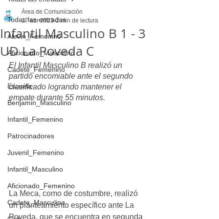
Área de Comunicación
Todas las entradas
17 abr 2023
2 min de lectura
Infantil Masculino B 1 - 3
Alevin_Femenino
UD La Poveda C
Aficionado_Masculino
El Infantil Masculino B realizó un 
Cadete_Femenino
partido encomiable ante el segundo 
Escuela
clasificado logrando mantener el 
empate durante 55 minutos.
Benjamin_Masculino
Infantil_Femenino
Patrocinadores
Juvenil_Femenino
Infantil_Masculino
Aficionado_Femenino
La Meca, como de costumbre, realizó 
Cadete_Masculino
un planteamiento específico ante La 
Poveda, que se encuentra en segunda 