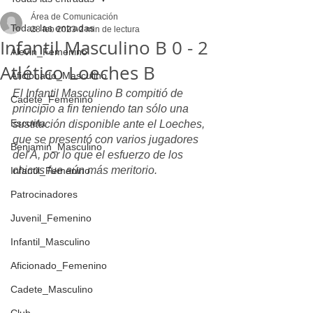
Área de Comunicación
Todas las entradas
28 feb 2023
2 min de lectura
Infantil Masculino B 0 - 2
Alevin_Femenino
Atlético Loeches B
Aficionado_Masculino
El Infantil Masculino B compitió de 
Cadete_Femenino
principio a fin teniendo tan sólo una 
Escuela
sustitución disponible ante el Loeches, 
que se presentó con varios jugadores 
Benjamin_Masculino
del A, por lo que el esfuerzo de los 
chicos fue aún más meritorio.
Infantil_Femenino
Patrocinadores
Juvenil_Femenino
Infantil_Masculino
Aficionado_Femenino
Cadete_Masculino