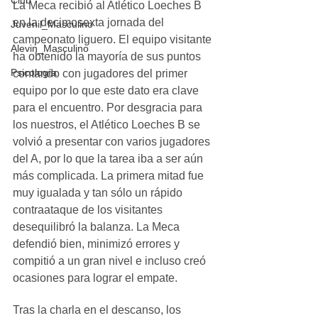
Club
La Meca recibió al Atlético Loeches B 
en la decimosexta jornada del 
Juvenil_Masculino
campeonato liguero. El equipo visitante 
Alevin_Masculino
ha obtenido la mayoría de sus puntos 
Psicología
contando con jugadores del primer 
equipo por lo que este dato era clave 
para el encuentro. Por desgracia para 
los nuestros, el Atlético Loeches B se 
volvió a presentar con varios jugadores 
del A, por lo que la tarea iba a ser aún 
más complicada. La primera mitad fue 
muy igualada y tan sólo un rápido 
contraataque de los visitantes 
desequilibró la balanza. La Meca 
defendió bien, minimizó errores y 
compitió a un gran nivel e incluso creó 
ocasiones para lograr el empate.
Tras la charla en el descanso, los 