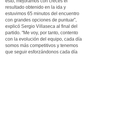
esto, mejoramos con creces el 
resultado obtenido en la ida y 
estuvimos 65 minutos del encuentro 
con grandes opciones de puntuar”, 
explicó Sergio Villaseca al final del 
partido. “Me voy, por tanto, contento 
con la evolución del equipo, cada día 
somos más competitivos y tenemos 
que seguir esforzándonos cada día 
para seguir en esta clara línea 
ascendente”, añadió.
Infantil_Masculino
Ver todo
Entradas recientes