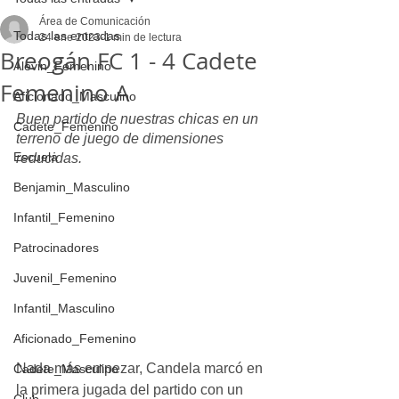
Área de Comunicación
Todas las entradas
24 ene 2023
1 min de lectura
Breogán FC 1 - 4 Cadete
Alevin_Femenino
Femenino A
Aficionado_Masculino
Buen partido de nuestras chicas en un 
Cadete_Femenino
terreno de juego de dimensiones 
Escuela
reducidas.
Benjamin_Masculino
Infantil_Femenino
Patrocinadores
Juvenil_Femenino
Infantil_Masculino
Aficionado_Femenino
Nada más empezar, Candela marcó en 
Cadete_Masculino
la primera jugada del partido con un 