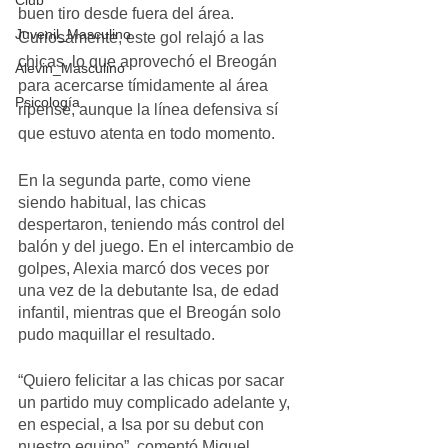
Club
buen tiro desde fuera del área. 
Juvenil_Masculino
Curiosamente, este gol relajó a las 
chicas, lo que aprovechó el Breogán 
Alevin_Masculino
para acercarse tímidamente al área 
Psicología
ripense, aunque la línea defensiva sí 
que estuvo atenta en todo momento.
En la segunda parte, como viene 
siendo habitual, las chicas 
despertaron, teniendo más control del 
balón y del juego. En el intercambio de 
golpes, Alexia marcó dos veces por 
una vez de la debutante Isa, de edad 
infantil, mientras que el Breogán solo 
pudo maquillar el resultado.
“Quiero felicitar a las chicas por sacar 
un partido muy complicado adelante y, 
en especial, a Isa por su debut con 
nuestro equipo”, comentó Miguel 