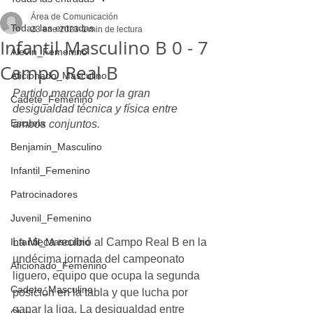
Área de Comunicación
Todas las entradas
23 ene 2023
1 min de lectura
Infantil Masculino B 0 - 7
Alevin_Femenino
Campo Real B
Aficionado_Masculino
Partido marcado por la gran 
Cadete_Femenino
desigualdad técnica y física entre 
Escuela
ambos conjuntos.
Benjamin_Masculino
Infantil_Femenino
Patrocinadores
Juvenil_Femenino
La Meca recibió al Campo Real B en la 
Infantil_Masculino
undécima jornada del campeonato 
Aficionado_Femenino
liguero, equipo que ocupa la segunda 
Cadete_Masculino
posición en la tabla y que lucha por 
ganar la liga. La desigualdad entre 