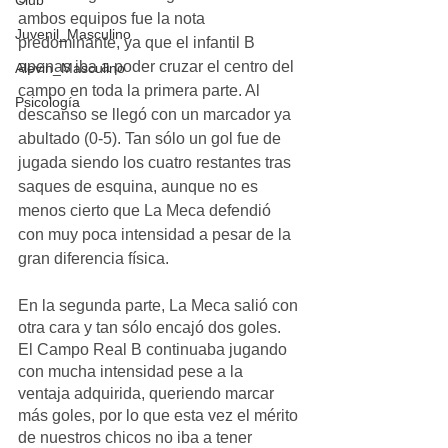
Club
ambos equipos fue la nota 
Juvenil_Masculino
predominante, ya que el infantil B 
apenas iba a poder cruzar el centro del 
Alevin_Masculino
campo en toda la primera parte. Al 
Psicología
descanso se llegó con un marcador ya 
abultado (0-5). Tan sólo un gol fue de 
jugada siendo los cuatro restantes tras 
saques de esquina, aunque no es 
menos cierto que La Meca defendió 
con muy poca intensidad a pesar de la 
gran diferencia física. 
En la segunda parte, La Meca salió con 
otra cara y tan sólo encajó dos goles. 
El Campo Real B continuaba jugando 
con mucha intensidad pese a la 
ventaja adquirida, queriendo marcar 
más goles, por lo que esta vez el mérito 
de nuestros chicos no iba a tener 