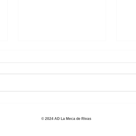
Españoleto C.F. C 3 - 1
A.D.
Aficionado Masculino
Afic
© 2024 AD La Meca de Rivas