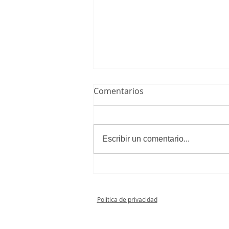
Comentarios
Escribir un comentario...
C.D. Sport Villa de Vallecas A
1 - 2 Aficionado Masculino
Política de privacidad