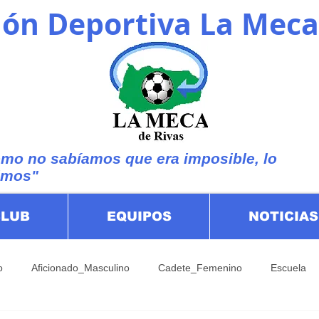
ón Deportiva La Meca
mo no sabíamos que era imposible, lo
imos"
CLUB
EQUIPOS
NOTICIAS
o
Aficionado_Masculino
Cadete_Femenino
Escuela