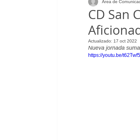
Área de Comunica
Infantil_Femenino
Patrocinad
CD San Cr
Aficiona
Cadete_Masculino
Club
Actualizado:
17 oct 2022
Nueva jornada sumand
https://youtu.be/t62Tw