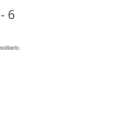
_Femenino
- 6
olitario.