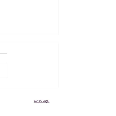
C. San Fermín A 0 - 1
ionado Masculino
Aviso legal