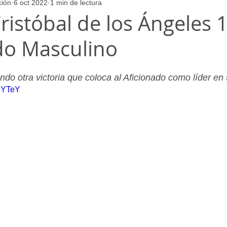
ción
6 oct 2022
1 min de lectura
ores
Juvenil_Femenino
Infantil_Masculino
Aficionado
istóbal de los Ángeles 1
do Masculino
Juvenil_Masculino
Alevin_Masculino
Psicología
o otra victoria que coloca al Aficionado como líder en s
f5YTeY