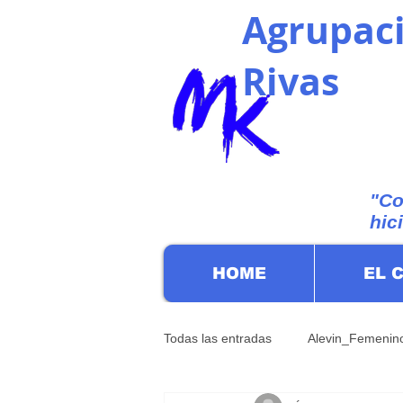
Agrupaci
Rivas
"Co
hic
HOME
EL 
Todas las entradas
Alevin_Femenin