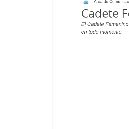
Área de Comunica
Infantil_Femenino
Patrocinad
Cadete F
El Cadete Femenino A
Cadete_Masculino
Club
en todo momento.