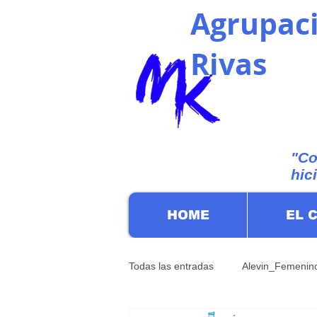
Agrupaci
Rivas
"Co
hic
HOME
EL 
Todas las entradas
Alevin_Femenin