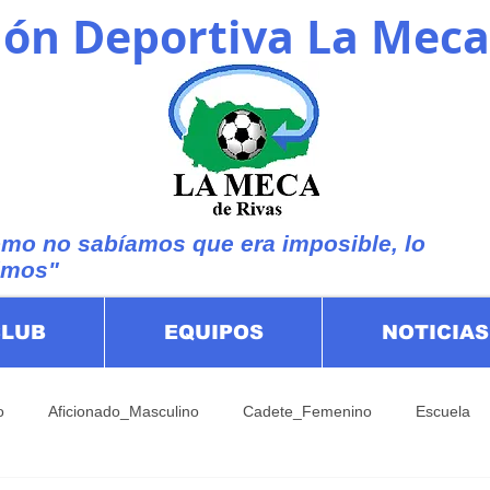
ón Deportiva La Meca
mo no sabíamos que era imposible, lo
imos"
CLUB
EQUIPOS
NOTICIAS
o
Aficionado_Masculino
Cadete_Femenino
Escuela