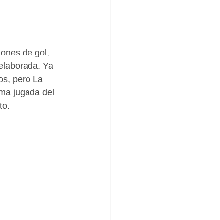
ones de gol, 
elaborada. Ya 
os, pero La 
ima jugada del 
to. 