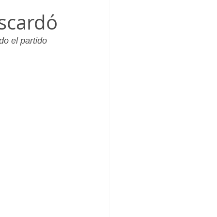
_Femenino
scardó
o el partido 