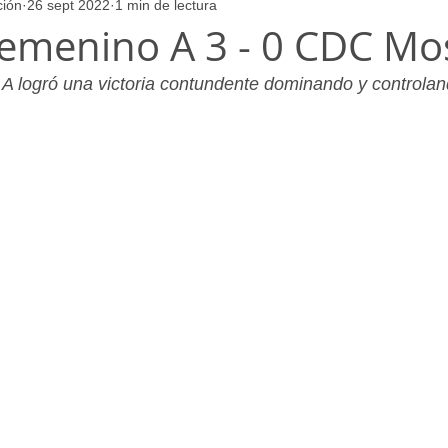
ción
26 sept 2022
1 min de lectura
ores
Juvenil_Femenino
Infantil_Masculino
Aficionado
emenino A 3 - 0 CDC Mo
 logró una victoria contundente dominando y controland
Juvenil_Masculino
Alevin_Masculino
Psicología