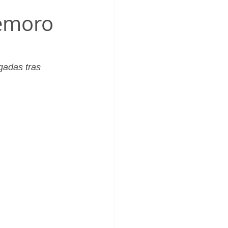
_Femenino
demoro
gadas tras 