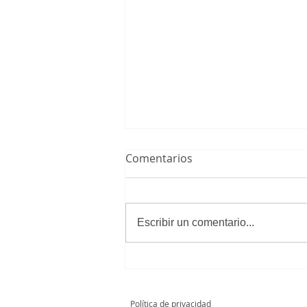
Comentarios
Escribir un comentario...
Cadete A Masculino 3 - 1
Club Unión Deportiva
Loeches
Política de privacidad