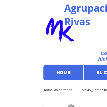
Agrupaci
Rivas
"Co
hic
HOME
EL 
Todas las entradas
Alevin_Femenin