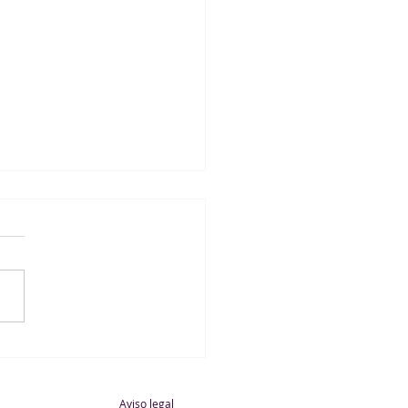
te A Masculino 3 - 2
 Rivas Jarama A
Aviso legal