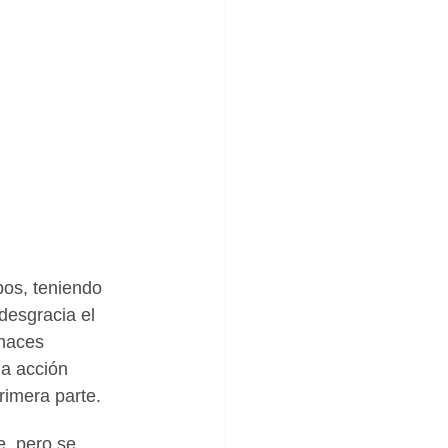
pos, teniendo 
desgracia el 
chaces 
a acción 
primera parte.
, pero se 