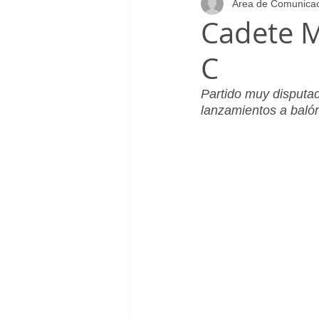
Área de Comunica
Infantil_Femenino
Patrocinad
Cadete M
C
Cadete_Masculino
Club
Partido muy disputad
lanzamientos a balón