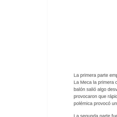
La primera parte emp
La Meca la primera 
balón salió algo desv
provocaron que rápid
polémica provocó un p
La segunda parte fu