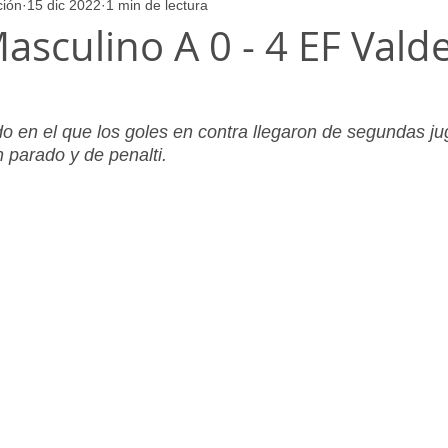
ción
15 dic 2022
1 min de lectura
ores
Juvenil_Femenino
Infantil_Masculino
Aficionado
asculino A 0 - 4 EF Val
Juvenil_Masculino
Alevin_Masculino
Psicología
o en el que los goles en contra llegaron de segundas ju
 parado y de penalti.