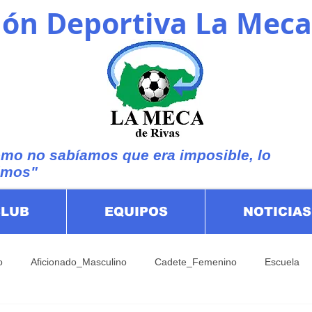
ón Deportiva La Meca
mo no sabíamos que era imposible, lo
imos"
CLUB
EQUIPOS
NOTICIAS
o
Aficionado_Masculino
Cadete_Femenino
Escuela