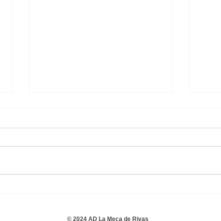
Cadete B Masculino 2 - 0
Cade
A.D. A. Toledo Olivos C.F. B
C.D.
© 2024 AD La Meca de Rivas