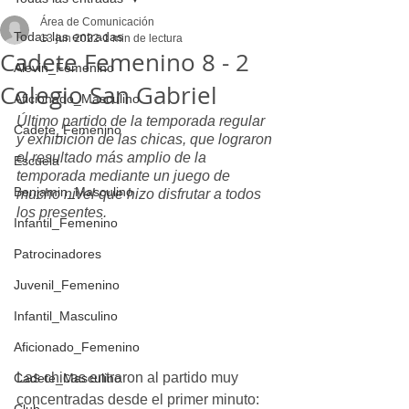
Área de Comunicación
Todas las entradas
13 jun 2022
1 min de lectura
Cadete Femenino 8 - 2
Alevin_Femenino
Colegio San Gabriel
Aficionado_Masculino
Último partido de la temporada regular 
Cadete_Femenino
y exhibición de las chicas, que lograron 
el resultado más amplio de la 
Escuela
temporada mediante un juego de 
Benjamin_Masculino
mucho nivel que hizo disfrutar a todos 
los presentes.
Infantil_Femenino
Patrocinadores
Juvenil_Femenino
Infantil_Masculino
Aficionado_Femenino
Las chicas entraron al partido muy 
Cadete_Masculino
concentradas desde el primer minuto: 