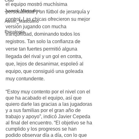
Club
el equipo mostró muchísima 
Juvenil_Masculino
personalidad y un fútbol de jerarquía y 
control. Las chicas ofrecieron su mejor 
Alevin_Masculino
versión jugando con mucha 
Psicología
tranquilidad, dominando todos los 
registros. Tan solo la confianza de 
verse tan fuertes permitió alguna 
llegada del rival y un gol en contra, 
que, lejos de desanimar, espoleó al 
equipo, que consiguió una goleada 
muy contundente.
“Estoy muy contento por el nivel con el 
que ha acabado el equipo, así que 
quiero darle las gracias a las jugadoras 
y a sus familias por el gran año de 
trabajo y apoyo”, indicó Javier Cepeda 
al final del encuentro. “El objetivo se ha 
cumplido y los progresos se han 
podido observar día a día, con lo que 