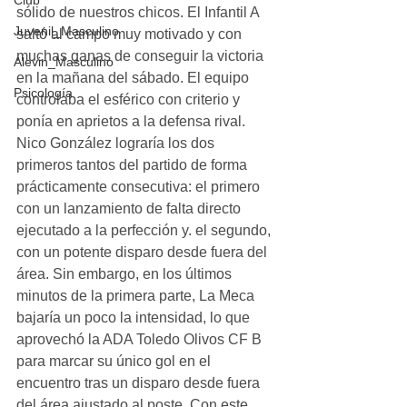
Club
sólido de nuestros chicos. El Infantil A 
Juvenil_Masculino
saltó al campo muy motivado y con 
muchas ganas de conseguir la victoria 
Alevin_Masculino
en la mañana del sábado. El equipo 
Psicología
controlaba el esférico con criterio y 
ponía en aprietos a la defensa rival. 
Nico González lograría los dos 
primeros tantos del partido de forma 
prácticamente consecutiva: el primero 
con un lanzamiento de falta directo 
ejecutado a la perfección y. el segundo, 
con un potente disparo desde fuera del 
área. Sin embargo, en los últimos 
minutos de la primera parte, La Meca 
bajaría un poco la intensidad, lo que 
aprovechó la ADA Toledo Olivos CF B 
para marcar su único gol en el 
encuentro tras un disparo desde fuera 
del área ajustado al poste. Con este 