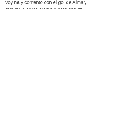
voy muy contento con el gol de Aimar, 
que sirve como ejemplo para seguir 
trabajando este aspecto”, explicó 
Sergio Villaseca al final del partido. 
“Considero que ha sido la victoria más 
importante de la temporada para 
nosotros, estoy muy orgulloso de todo 
el equipo”, añadió.
Infantil_Masculino
Ver todo
Entradas recientes