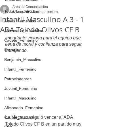
Área de Comunicación
Todas las entradas
28 mar 2022
2 min de lectura
Infantil Masculino A 3 - 1
Alevin_Femenino
ADA Toledo Olivos CF B
Aficionado_Masculino
Importante victoria para el equipo que 
Cadete_Femenino
llena de moral y confianza para seguir 
Escuela
trabajando.
Benjamin_Masculino
Infantil_Femenino
Patrocinadores
Juvenil_Femenino
Infantil_Masculino
Aficionado_Femenino
La Meca consiguió vencer al ADA 
Cadete_Masculino
Toledo Olivos CF B en un partido muy 