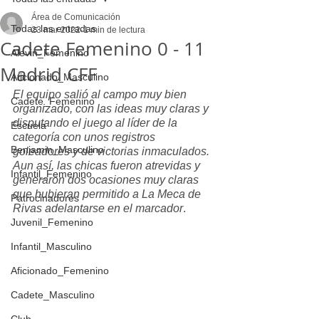
Área de Comunicación
Todas las entradas
23 mar 2022
1 min de lectura
Cadete Femenino 0 - 11
Alevin_Femenino
Madrid CFF
Aficionado_Masculino
El equipo salió al campo muy bien 
Cadete_Femenino
organizado, con las ideas muy claras y 
disputando el juego al líder de la 
Escuela
categoría con unos registros 
Benjamin_Masculino
goleadores y de victorias inmaculados. 
Aun así, las chicas fueron atrevidas y 
Infantil_Femenino
generaron dos ocasiones muy claras 
que hubieran permitido a La Meca de 
Patrocinadores
Rivas adelantarse en el marcador
. 
Juvenil_Femenino
Infantil_Masculino
Aficionado_Femenino
Cadete_Masculino