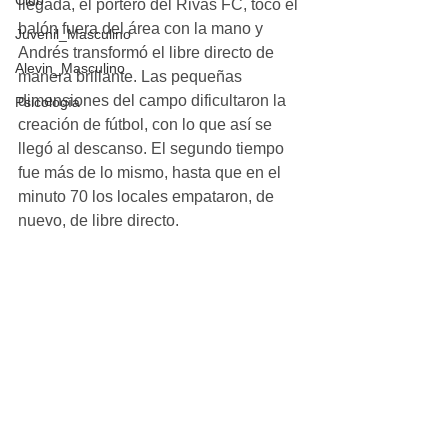
Club
llegada, el portero del Rivas FC, tocó el 
balón fuera del área con la mano y 
Juvenil_Masculino
Andrés transformó el libre directo de 
Alevin_Masculino
manera brillante. Las pequeñas 
dimensiones del campo dificultaron la 
Psicología
creación de fútbol, con lo que así se 
llegó al descanso. El segundo tiempo 
fue más de lo mismo, hasta que en el 
minuto 70 los locales empataron, de 
nuevo, de libre directo.