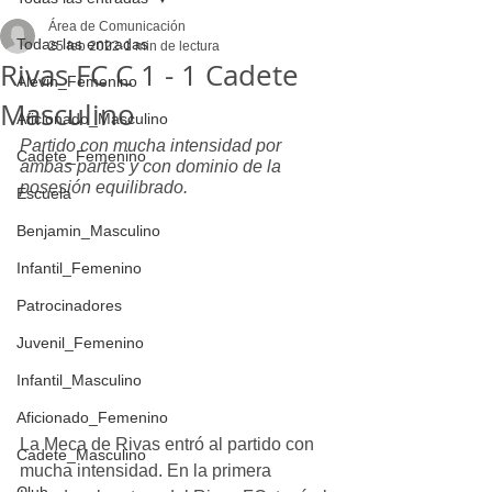
Área de Comunicación
Todas las entradas
25 feb 2022
1 min de lectura
Rivas FC C 1 - 1 Cadete
Alevin_Femenino
Masculino
Aficionado_Masculino
Partido con mucha intensidad por 
Cadete_Femenino
ambas partes y con dominio de la 
posesión equilibrado.
Escuela
Benjamin_Masculino
Infantil_Femenino
Patrocinadores
Juvenil_Femenino
Infantil_Masculino
Aficionado_Femenino
La Meca de Rivas entró al partido con 
Cadete_Masculino
mucha intensidad. En la primera 