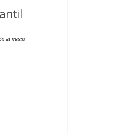
_Femenino
antil
 de la meca 