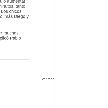
guió aumentar 
minutos, tanto 
 Los chicos 
ol más Diego y 
er muchas 
plicó Pablo 
Ver todo