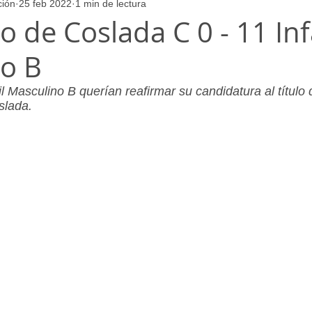
ción
25 feb 2022
1 min de lectura
ores
Juvenil_Femenino
Infantil_Masculino
Aficionado
vo de Coslada C 0 - 11 Inf
o B
Juvenil_Masculino
Alevin_Masculino
Psicología
il Masculino B querían reafirmar su candidatura al título
slada.