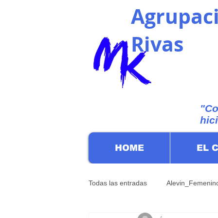
Agrupaci
Rivas
"Co
hic
HOME
EL 
Todas las entradas
Alevin_Femenin