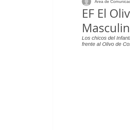
Área de Comunica
Infantil_Femenino
Patrocinad
EF El Oli
Masculin
Cadete_Masculino
Club
Los chicos del Infant
frente al Olivo de Co