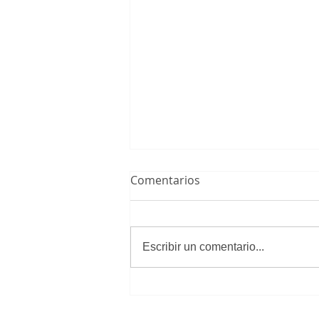
Comentarios
Escribir un comentario...
El Infantil A Masculino,
campeón de liga y nuevo