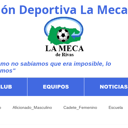
ón Deportiva La Meca
mo no sabíamos que era imposible, lo
imos"
CLUB
EQUIPOS
NOTICIAS
o
Aficionado_Masculino
Cadete_Femenino
Escuela