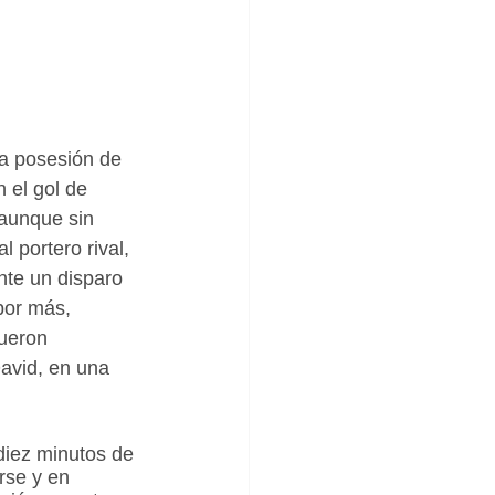
a posesión de 
el gol de 
 aunque sin 
 portero rival, 
te un disparo 
por más, 
ueron 
avid, en una 
diez minutos de 
rse y en 