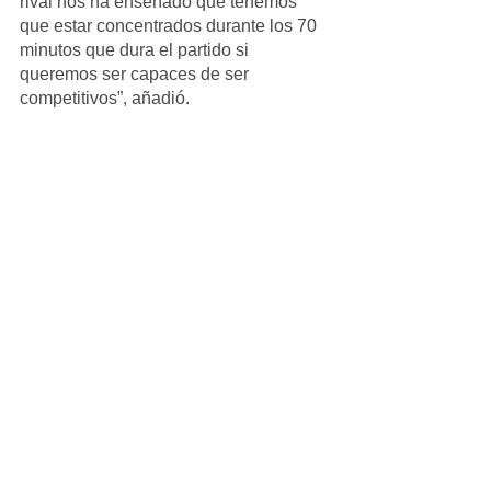
rival nos ha enseñado que tenemos 
que estar concentrados durante los 70 
minutos que dura el partido si 
queremos ser capaces de ser 
competitivos”, añadió.
Infantil_Masculino
Ver todo
Entradas recientes