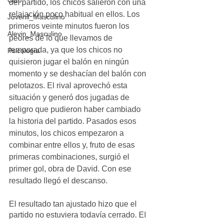
Club
del partido, los chicos salieron con una 
relajación poco habitual en ellos. Los 
Juvenil_Masculino
primeros veinte minutos fueron los 
Alevin_Masculino
peores de lo que llevamos de 
temporada, ya que los chicos no 
Psicología
quisieron jugar el balón en ningún 
momento y se deshacían del balón con 
pelotazos. El rival aprovechó esta 
situación y generó dos jugadas de 
peligro que pudieron haber cambiado 
la historia del partido. Pasados esos 
minutos, los chicos empezaron a 
combinar entre ellos y, fruto de esas 
primeras combinaciones, surgió el 
primer gol, obra de David. Con ese 
resultado llegó el descanso.
El resultado tan ajustado hizo que el 
partido no estuviera todavía cerrado. El 