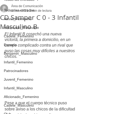
Área de Comunicación
Todas las entradas
16 nov 2021
2 min de lectura
CD Samper C 0 - 3 Infantil
Alevin_Femenino
Masculino B
Aficionado_Masculino
El Infantil B cosechó una nueva 
Cadete_Femenino
victoria, la primera a domicilio, en un 
Escuela
campo complicado contra un rival que 
puso las cosas muy difíciles a nuestros 
Benjamin_Masculino
chicos.
Infantil_Femenino
Patrocinadores
Juvenil_Femenino
Infantil_Masculino
Aficionado_Femenino
Pese a que el cuerpo técnico puso 
Cadete_Masculino
sobre aviso a los chicos de la dificultad 