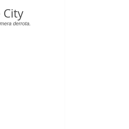
_Femenino
 City
mera derrota.