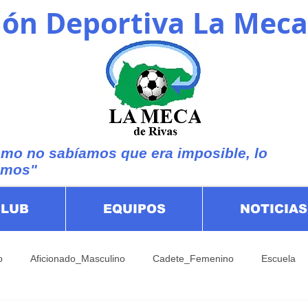
ón Deportiva La Meca
mo no sabíamos que era imposible, lo
imos"
CLUB
EQUIPOS
NOTICIAS
o
Aficionado_Masculino
Cadete_Femenino
Escuela