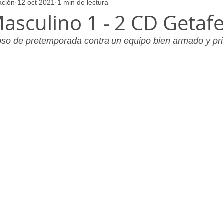
ación
12 oct 2021
1 min de lectura
ores
Juvenil_Femenino
Infantil_Masculino
Aficionado
asculino 1 - 2 CD Getafe
oso de pretemporada contra un equipo bien armado y pri
Juvenil_Masculino
Alevin_Masculino
Psicología