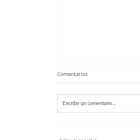
Comentarios
Escribir un comentario...
Cadete A Masculino 3 - 1
Club Unión Deportiva
Loeches