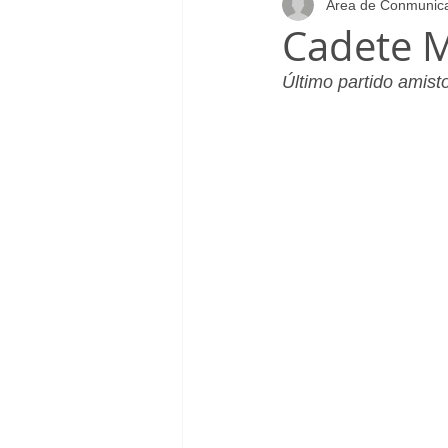
Área de Conmunic
Infantil_Femenino
Patrocinad
Cadete M
Último partido amist
Cadete_Masculino
Club