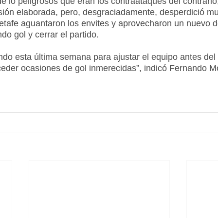
 lo peligrosos que eran los contraataques del contrario, 
sión elaborada, pero, desgraciadamente, desperdició m
etafe aguantaron los envites y aprovecharon un nuevo d
o gol y cerrar el partido. 
do esta última semana para ajustar el equipo antes del i
der ocasiones de gol inmerecidas”, indicó Fernando Mon