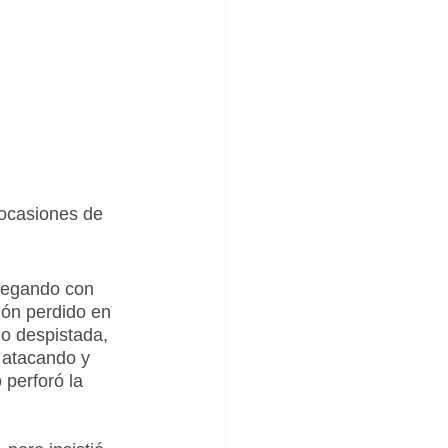
 ocasiones de 
legando con 
lón perdido en 
o despistada, 
 atacando y 
perforó la 