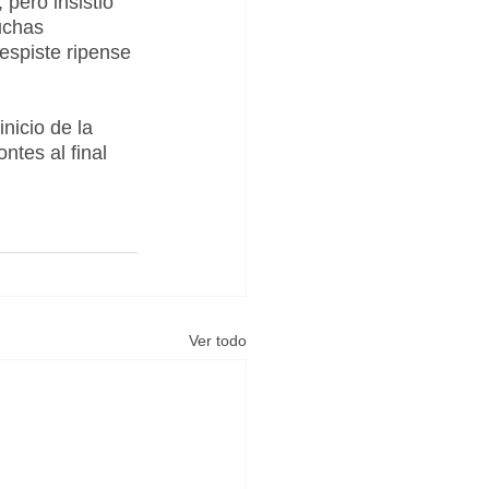
pero insistió 
uchas 
espiste ripense 
nicio de la 
tes al final 
Ver todo