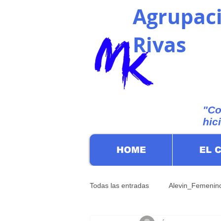
Agrupaci
Rivas
"Co
hic
HOME
EL 
Todas las entradas
Alevin_Femenin