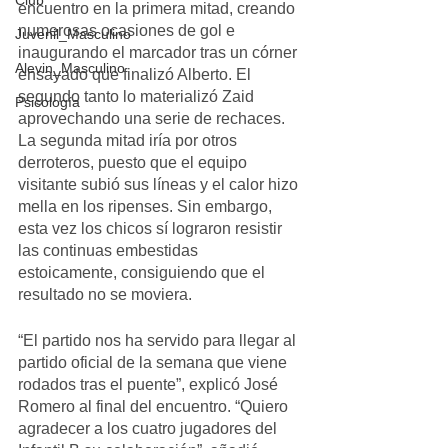
Club
encuentro en la primera mitad, creando 
numerosas ocasiones de gol e 
Juvenil_Masculino
inaugurando el marcador tras un córner 
Alevin_Masculino
ensayado que finalizó Alberto. El 
segundo tanto lo materializó Zaid 
Psicología
aprovechando una serie de rechaces. 
La segunda mitad iría por otros 
derroteros, puesto que el equipo 
visitante subió sus líneas y el calor hizo 
mella en los ripenses. Sin embargo, 
esta vez los chicos sí lograron resistir 
las continuas embestidas 
estoicamente, consiguiendo que el 
resultado no se moviera.
“El partido nos ha servido para llegar al 
partido oficial de la semana que viene 
rodados tras el puente”, explicó José 
Romero al final del encuentro. “Quiero 
agradecer a los cuatro jugadores del 