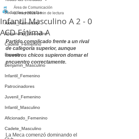
Área de Comunicación
Todas las entradas
10 may 2021
1 min de lectura
Infantil Masculino A 2 - 0
Alevin_Femenino
ACD Fátima A
Aficionado_Masculino
Partido complicado frente a un rival 
Cadete_Femenino
de categoría superior, aunque 
Escuela
nuestros chicos supieron domar el 
encuentro correctamente.
Benjamin_Masculino
Infantil_Femenino
Patrocinadores
Juvenil_Femenino
Infantil_Masculino
Aficionado_Femenino
Cadete_Masculino
La Meca comenzó dominando el 