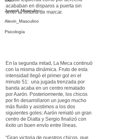
Club
acababan en disparos a puerta sin 
Juvenil_Masculino
tener la fortuna de marcar.
Alevin_Masculino
Psicología
En la segunda mitad, La Meca continuó 
con la misma dinámica. Fruto de esta 
intensidad llegó el primer gol en el 
minuto 51:  una jugada trenzada por 
banda acaba en un centro rematado 
por Aarón. Posteriormente, los chicos 
por fin desarrollaron un juego mucho 
más fluido y asistimos a los dos 
siguientes goles: Aarón remató un gran 
centro de Diatta y Sergio finalizó con 
éxito un buen envío entre líneas.
“Gran victoria de nuestros chicos, que 