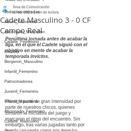
Área de Comunicación
Todas las entradas
13 abr 2021
1 min de lectura
Cadete Masculino 3 - 0 CF
Alevin_Femenino
Campo Real
Aficionado_Masculino
Penúltima jornada antes de acabar la 
Cadete_Femenino
liga, en el que el Cadete siguió con el 
objetivo en mente de acabar la 
Escuela
temporada invictos. 
Benjamin_Masculino
Infantil_Femenino
Patrocinadores
Juvenil_Femenino
Primera parte de gran intensidad por 
Infantil_Masculino
parte de nuestros chicos, quienes 
Aficionado_Femenino
tomaron la iniciativa del juego y 
marcaron el ritmo del encuentro. Sin 
Cadete_Masculino
embargo, tras varias jugadas tanto por 
banda izquierda como por derecha 