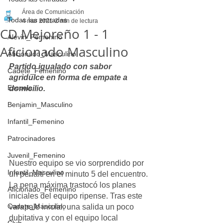
Área de Comunicación
Todas las entradas
4 mar 2021
2 min de lectura
CD Mejoreño 1 - 1
Alevin_Femenino
Aficionado Masculino
Aficionado_Masculino
Partido igualado con sabor 
Cadete_Femenino
agridulce en forma de empate a 
Escuela
domicilio.
Benjamin_Masculino
Infantil_Femenino
Patrocinadores
Juvenil_Femenino
Nuestro equipo se vio sorprendido por 
Infantil_Masculino
un penalti en el minuto 5 del encuentro. 
La pena máxima trastocó los planes 
Aficionado_Femenino
iniciales del equipo ripense. Tras este 
Cadete_Masculino
varapalo inicial, una salida un poco 
dubitativa y con el equipo local 