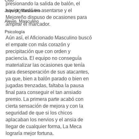
Club
presionando la salida de balón, el 
equipo tardó en asentarse y el 
Juvenil_Masculino
Mejoreño dispuso de ocasiones para 
Alevin_Masculino
ampliar el marcador.
Psicología
Aún así, el Aficionado Masculino buscó 
el empate con más corazón y 
precipitación que con orden y 
paciencia. El equipo no conseguía 
materializar las ocasiones que tenía 
para desesperación de sus atacantes, 
ya que, bien a balón parado o bien en 
jugadas trenzadas, faltaba la pausa 
final para conseguir el tan ansiado 
premio. La primera parte acabó con 
cierta sensación de mejora y con la 
seguridad de que si los chicos 
aplacaban los nervios y el ansia de 
llegar de cualquier forma, La Meca 
lograría mejor fortuna. 