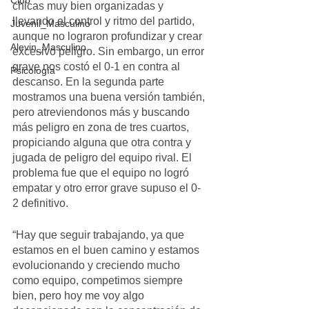
Club
chicas muy bien organizadas y 
llevando el control y ritmo del partido, 
Juvenil_Masculino
aunque no lograron profundizar y crear 
Alevin_Masculino
excesivo peligro. Sin embargo, un error 
grave nos costó el 0-1 en contra al 
Psicología
descanso. En la segunda parte 
mostramos una buena versión también, 
pero atreviendonos más y buscando 
más peligro en zona de tres cuartos, 
propiciando alguna que otra contra y 
jugada de peligro del equipo rival. El 
problema fue que el equipo no logró 
empatar y otro error grave supuso el 0-
2 definitivo.
“Hay que seguir trabajando, ya que 
estamos en el buen camino y estamos 
evolucionando y creciendo mucho 
como equipo, competimos siempre 
bien, pero hoy me voy algo 