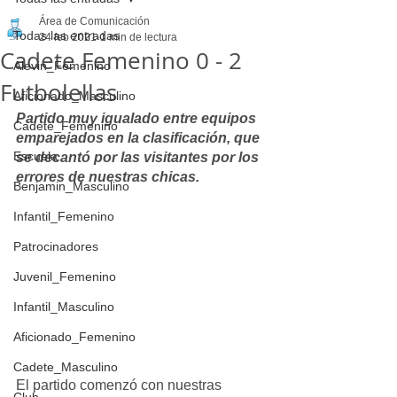
Área de Comunicación
Todas las entradas
24 feb 2021
1 min de lectura
Cadete Femenino 0 - 2
Alevin_Femenino
Futbolellas
Aficionado_Masculino
Partido muy igualado entre equipos 
Cadete_Femenino
emparejados en la clasificación, que 
Escuela
se decantó por las visitantes por los 
errores de nuestras chicas.
Benjamin_Masculino
Infantil_Femenino
Patrocinadores
Juvenil_Femenino
Infantil_Masculino
Aficionado_Femenino
Cadete_Masculino
El partido comenzó con nuestras 