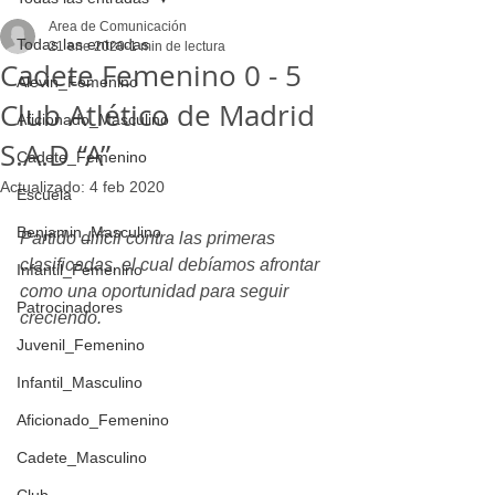
Area de Comunicación
Todas las entradas
21 ene 2020
1 min de lectura
Cadete Femenino 0 - 5
Alevin_Femenino
Club Atlético de Madrid
Aficionado_Masculino
S.A.D “A”
Cadete_Femenino
Actualizado:
4 feb 2020
Escuela
Benjamin_Masculino
Partido difícil contra las primeras 
clasificadas, el cual debíamos afrontar 
Infantil_Femenino
como una oportunidad para seguir 
Patrocinadores
creciendo. 
Juvenil_Femenino
Infantil_Masculino
Aficionado_Femenino
Cadete_Masculino