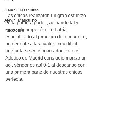
Club
Juvenil_Masculino
Las chicas realizaron un gran esfuerzo 
Alevin_Masculino
en la primera parte, , actuando tal y 
como el cuerpo técnico había 
Psicología
especificado al principio del encuentro, 
poniéndole a las rivales muy difícil 
adelantarse en el marcador. Pero el 
Atlético de Madrid consiguió marcar un 
gol, yéndonos así 0-1 al descanso con 
una primera parte de nuestras chicas 
perfecta. 