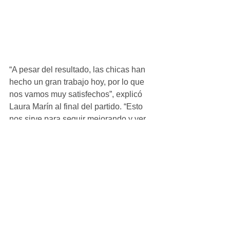
“A pesar del resultado, las chicas han 
hecho un gran trabajo hoy, por lo que 
nos vamos muy satisfechos”, explicó 
Laura Marín al final del partido. “Esto 
nos sirve para seguir mejorando y ver 
hasta dónde podemos llegar,  por lo 
que vamos a seguir luchando cada día 
para seguir creciendo juntas”, indicó.
Cadete_Femenino
Ver todo
Entradas recientes