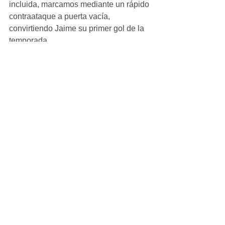
incluida, marcamos mediante un rápido 
contraataque a puerta vacía, 
convirtiendo Jaime su primer gol de la 
temporada.
“Buen resultado a pesar de las bajas y 
ahora a pensar en el próximo envite 
frente al Vallecas en casa”, explicó 
José Luis Guerrero Cuesta al final del 
partido.
#Crónicas
Aficionado_Masculino
Ver todo
Entradas recientes