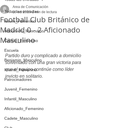
Area de Comunicación
Todas las entradas
16 oct 2019
2 min de lectura
Football Club Británico de
Alevin_Femenino
Madrid 0 - 2 Aficionado
Aficionado_Masculino
Masculino
Cadete_Femenino
Escuela
Partido duro y complicado a domicilio 
Benjamin_Masculino
solventado con una gran victoria para 
que el equipo continúe como líder 
Infantil_Femenino
invicto en solitario.
Patrocinadores
Juvenil_Femenino
Infantil_Masculino
Aficionado_Femenino
Cadete_Masculino