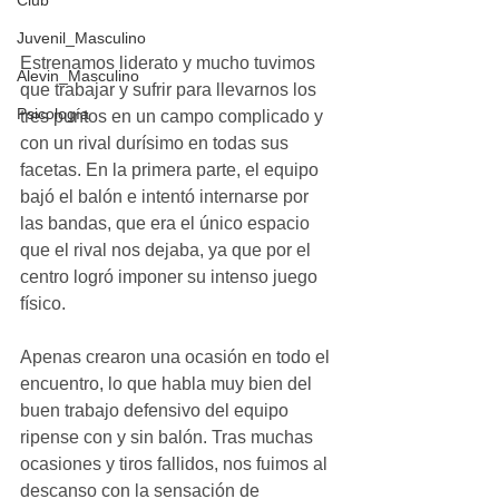
Club
Juvenil_Masculino
Estrenamos liderato y mucho tuvimos 
Alevin_Masculino
que trabajar y sufrir para llevarnos los 
Psicología
tres puntos en un campo complicado y 
con un rival durísimo en todas sus 
facetas. En la primera parte, el equipo 
bajó el balón e intentó internarse por 
las bandas, que era el único espacio 
que el rival nos dejaba, ya que por el 
centro logró imponer su intenso juego 
físico.
Apenas crearon una ocasión en todo el 
encuentro, lo que habla muy bien del 
buen trabajo defensivo del equipo 
ripense con y sin balón. Tras muchas 
ocasiones y tiros fallidos, nos fuimos al 
descanso con la sensación de 