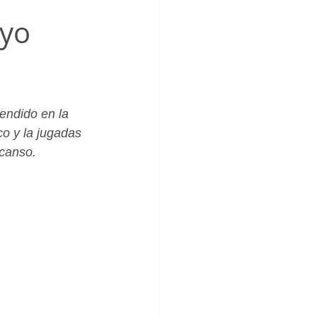
_Femenino
ayo
endido en la 
o y la jugadas 
canso. 