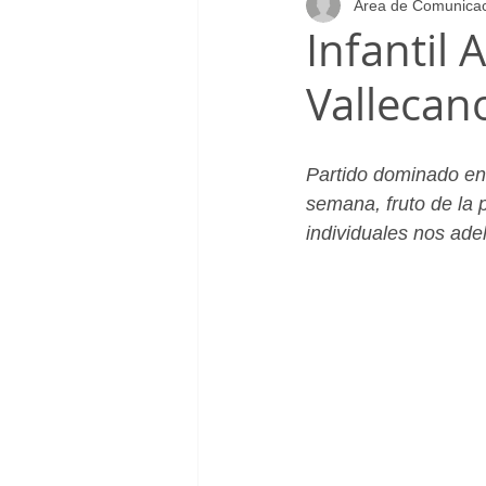
Area de Comunica
Infantil_Femenino
Patrocinad
Infantil 
Vallecan
Cadete_Masculino
Club
Partido dominado en 
semana, fruto de la 
individuales nos ade