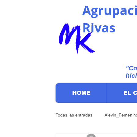
Agrupaci
Rivas
"Co
hic
HOME
EL 
Todas las entradas
Alevin_Femenin