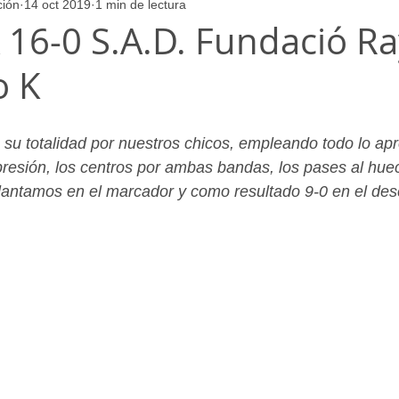
ción
14 oct 2019
1 min de lectura
ores
Juvenil_Femenino
Infantil_Masculino
Aficionado
A 16-0 S.A.D. Fundació R
o K
Juvenil_Masculino
Alevin_Masculino
Psicología
su totalidad por nuestros chicos, empleando todo lo apr
presión, los centros por ambas bandas, los pases al huec
lantamos en el marcador y como resultado 9-0 en el des