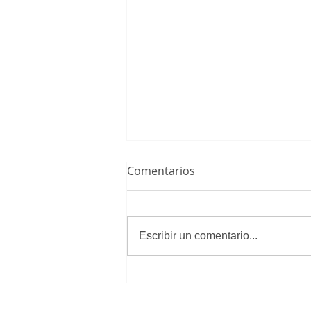
Comentarios
Escribir un comentario...
El Infantil A Masculino,
campeón de liga y nuevo