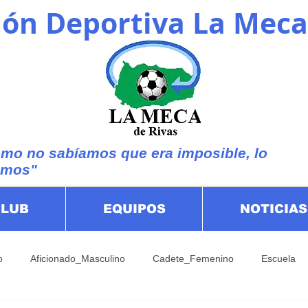
ón Deportiva La Meca
mo no sabíamos que era imposible, lo
imos"
CLUB
EQUIPOS
NOTICIAS
o
Aficionado_Masculino
Cadete_Femenino
Escuela