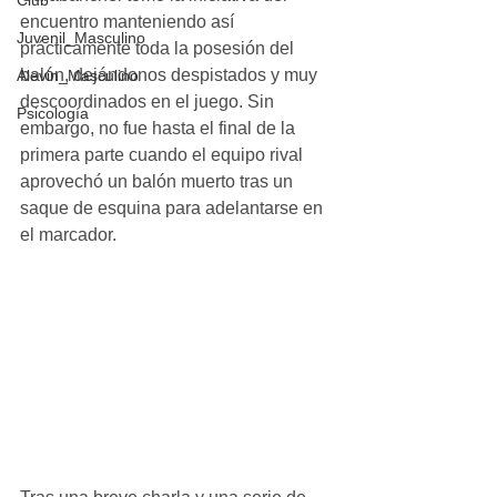
Club
encuentro manteniendo así 
Juvenil_Masculino
prácticamente toda la posesión del 
balón, dejándonos despistados y muy 
Alevin_Masculino
descoordinados en el juego. Sin 
Psicología
embargo, no fue hasta el final de la 
primera parte cuando el equipo rival 
aprovechó un balón muerto tras un 
saque de esquina para adelantarse en 
el marcador. 