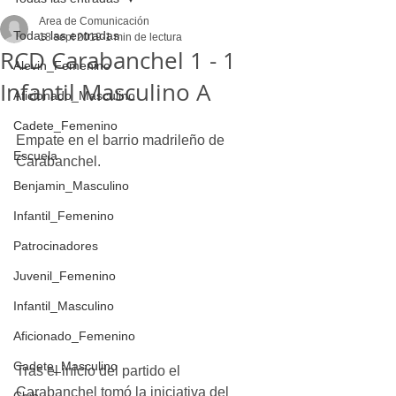
Area de Comunicación
Todas las entradas
18 sept 2019
1 min de lectura
RCD Carabanchel 1 - 1
Alevin_Femenino
Infantil Masculino A
Aficionado_Masculino
Cadete_Femenino
Empate en el barrio madrileño de 
Escuela
Carabanchel.
Benjamin_Masculino
Infantil_Femenino
Patrocinadores
Juvenil_Femenino
Infantil_Masculino
Aficionado_Femenino
Cadete_Masculino
Tras el inicio del partido el 
Carabanchel tomó la iniciativa del 