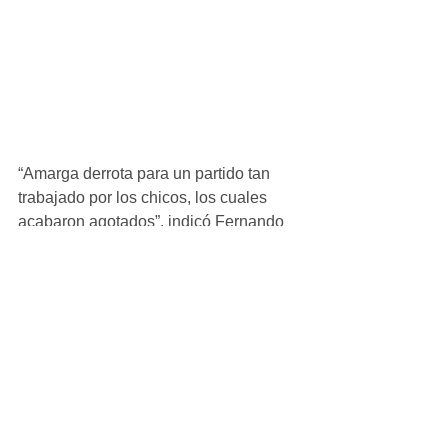
“Amarga derrota para un partido tan 
trabajado por los chicos, los cuales 
acabaron agotados”, indicó Fernando 
Montes al final del encuentro.
#Crónicas
Infantil_Masculino
Ver todo
Entradas recientes