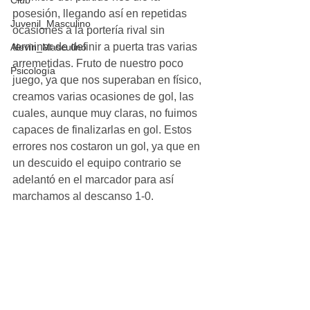
Club
posesión, llegando así en repetidas 
Juvenil_Masculino
ocasiones a la portería rival sin 
terminar de definir a puerta tras varias 
Alevin_Masculino
arremetidas. Fruto de nuestro poco 
Psicología
juego, ya que nos superaban en físico, 
creamos varias ocasiones de gol, las 
cuales, aunque muy claras, no fuimos 
capaces de finalizarlas en gol. Estos 
errores nos costaron un gol, ya que en 
un descuido el equipo contrario se 
adelantó en el marcador para así 
marchamos al descanso 1-0. 