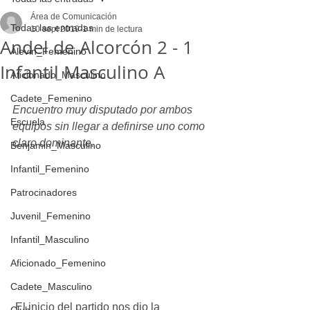
Área de Comunicación
Todas las entradas
10 sept 2019
1 min de lectura
Andel de Alcorcón 2 - 1
Alevin_Femenino
Infantil Masculino A
Aficionado_Masculino
Cadete_Femenino
Encuentro muy disputado por ambos 
Escuela
equipos sin llegar a definirse uno como 
claro dominante. 
Benjamin_Masculino
Infantil_Femenino
Patrocinadores
Juvenil_Femenino
Infantil_Masculino
Aficionado_Femenino
Cadete_Masculino
 El inicio del partido nos dio la 