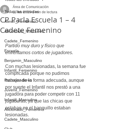
Área de Comunicación
Todas las entradas
11 feb 2019
1 min de lectura
CP Parla Escuela 1 – 4
Alevin_Femenino
Cadete Femenino
Aficionado_Masculino
Cadete_Femenino
Partido muy duro y físico que 
Escuela
enfrentamos cortos de jugadores.
Benjamin_Masculino
Con muchas lesionadas, la semana fue 
Infantil_Femenino
complicada porque no pudimos 
Patrocinadores
trabajar de la forma adecuada, aunque 
por suerte el Infantil nos prestó a una 
Juvenil_Femenino
jugadora para poder competir con 11 
Infantil_Masculino
jugadoras, ya que las chicas que 
estaban en el banquillo estaban 
Aficionado_Femenino
lesionadas.
Cadete_Masculino