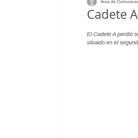
Área de Comunica
Infantil_Femenino
Patrocinad
Cadete A
Cadete_Masculino
Club
El Cadete A perdió s
situado en el segundo