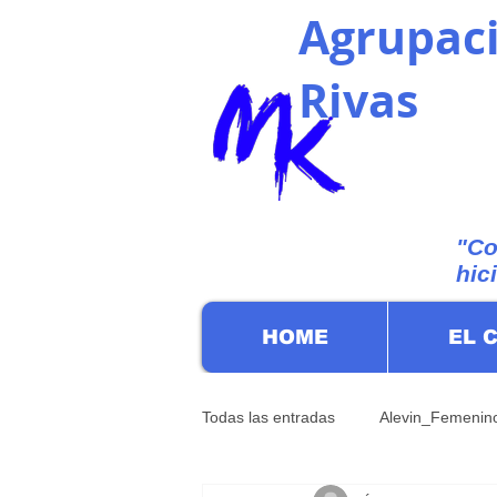
Agrupaci
Rivas
"Co
hic
HOME
EL 
Todas las entradas
Alevin_Femenin