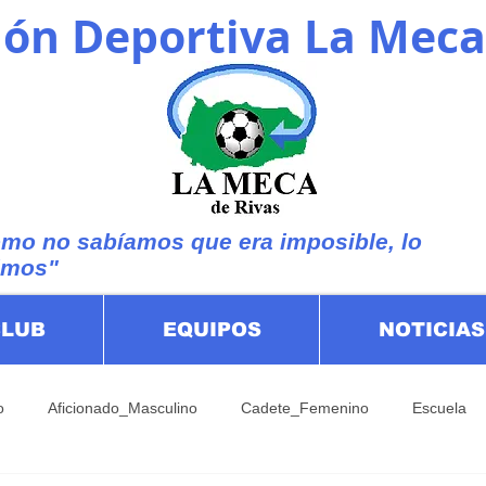
ón Deportiva La Meca
mo no sabíamos que era imposible, lo
imos"
CLUB
EQUIPOS
NOTICIAS
o
Aficionado_Masculino
Cadete_Femenino
Escuela