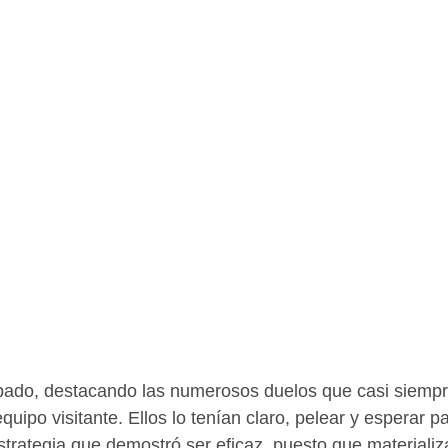
abado, destacando las numerosos duelos que casi siempr
uipo visitante. Ellos lo tenían claro, pelear y esperar p
trategia que demostró ser eficaz, puesto que materializa