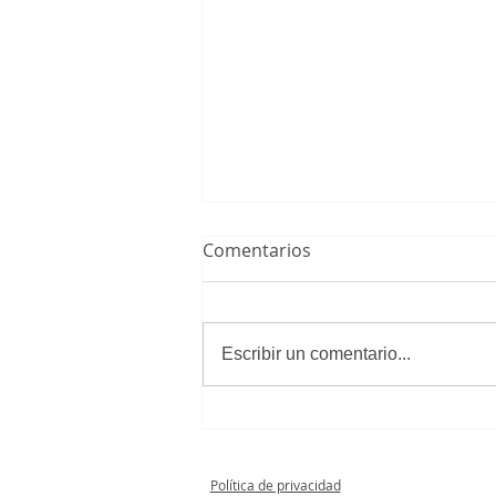
Comentarios
Escribir un comentario...
Cadete A Masculino 3 - 1
Club Unión Deportiva
Loeches
Política de privacidad