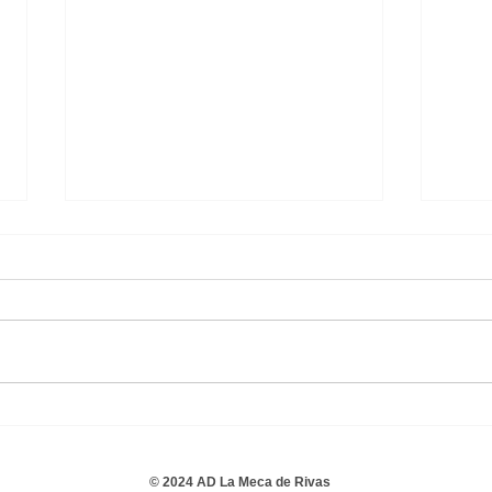
Cadete B Masculino 2 - 0
Cade
A.D. A. Toledo Olivos C.F. B
C.D.
© 2024 AD La Meca de Rivas