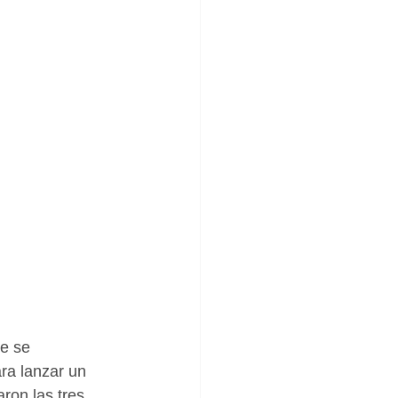
e se 
ara lanzar un 
ron las tres 