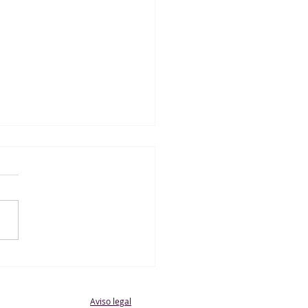
te A Masculino 3 - 2
 Rivas Jarama A
Aviso legal