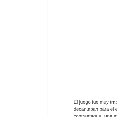
El juego fue muy tr
decantaban para el eq
contraataque. Una es