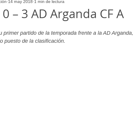
ción
14 may 2018
1 min de lectura
ores
Juvenil_Femenino
Infantil_Masculino
Aficionado
 0 – 3 AD Arganda CF A
Juvenil_Masculino
Alevin_Masculino
Psicología
u primer partido de la temporada frente a la AD Arganda
 puesto de la clasificación.