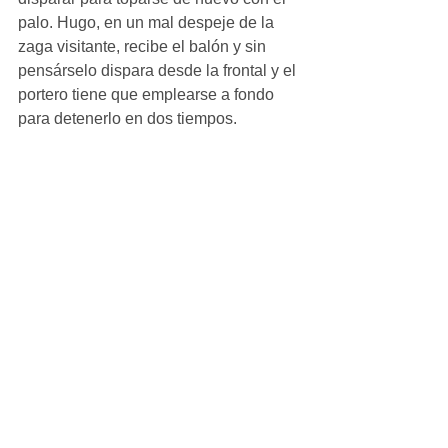
palo. Hugo, en un mal despeje de la 
zaga visitante, recibe el balón y sin 
pensárselo dispara desde la frontal y el 
portero tiene que emplearse a fondo 
para detenerlo en dos tiempos.
La Escuela de Rivas, dispuso de una 
ocasión de oro para maquillar el 
resultado, pero primero el palo y 
después Rodri desbaratarían la 
ocasión mas clara de los visitantes. A 
punto de acabar el partido, un perfecto 
saque de Rodri, lo recibe Miguel, que 