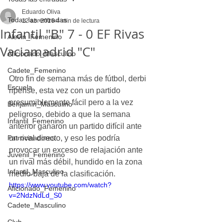
Eduardo Oliva
Todas las entradas
12 abr 2016
4 min de lectura
Infantil "B" 7 - 0 EF Rivas
Alevin_Femenino
Vaciamadrid "C"
Aficionado_Masculino
Cadete_Femenino
Otro fin de semana más de fútbol, derbi 
Escuela
ripense, esta vez con un partido 
presumiblemente fácil pero a la vez 
Benjamin_Masculino
peligroso, debido a que la semana 
Infantil_Femenino
anterior ganaron un partido difícil ante 
Patrocinadores
un rival directo, y eso les podría 
provocar un exceso de relajación ante 
Juvenil_Femenino
un rival más débil, hundido en la zona 
Infantil_Masculino
medio-baja de la clasificación.
https://www.youtube.com/watch?
Aficionado_Femenino
v=2NdzNdLd_S0
Cadete_Masculino